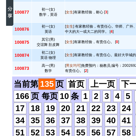
初一(女)
100877
[
女生
]有家教经验，耐心 [
3
]
数学，英语
初一(女)
[
女生
] 有家教经验，有责任心。华师、广外
100876
英语
中大的大一或大二的同学。 [
4
]
其它(男)
100875
[
女生
]有家教经验，有责任心。 [
0
]
交谊舞 肚皮舞
初二(女)
100874
[
女生
]有家教经验，有责任心。最好大学城的，
英语 物理
高一(男)
[
男女均可
]免费预约：杨教员,编号：20026
100873
数学
有责任心。 [
2
]
当前第
135
页
首页
上一页
下
166
页 每页
10
条
1
2
3
4
5
17
18
19
20
21
22
23
24
34
35
36
37
38
39
40
41
51
52
53
54
55
56
57
58