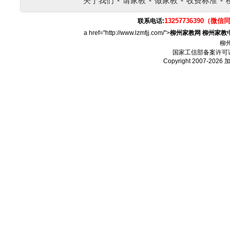
关于我们
-
请家教
-
做家教
-
收费标准
-
13257736390（微信
联系电话:
a href="http://www.lzmfjj.com/">
柳州家教网
柳州家教
柳
国家工信部备案许可
Copyright 2007-2026