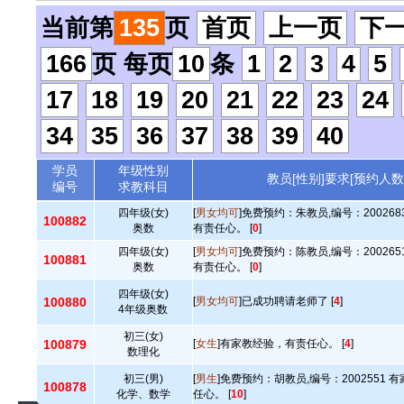
当前第
135
页
首页
上一页
下
166
页 每页
10
条
1
2
3
4
5
17
18
19
20
21
22
23
24
34
35
36
37
38
39
40
学员
年级性别
教员[性别]要求[预约人数
编号
求教科目
四年级(女)
[
男女均可
]免费预约：朱教员,编号：20026
100882
奥数
有责任心。 [
0
]
四年级(女)
[
男女均可
]免费预约：陈教员,编号：20026
100881
奥数
有责任心。 [
0
]
四年级(女)
100880
[
男女均可
]已成功聘请老师了 [
4
]
4年级奥数
初三(女)
100879
[
女生
]有家教经验，有责任心。 [
4
]
数理化
初三(男)
[
男生
]免费预约：胡教员,编号：2002551
100878
化学、数学
任心。 [
10
]