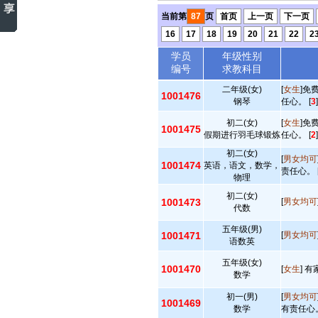
当前第
87
页
首页
上一页
下一页
16
17
18
19
20
21
22
2
学员
年级性别
编号
求教科目
二年级(女)
[
女生
]免
1001476
钢琴
任心。 [
3
]
初二(女)
[
女生
]免
1001475
假期进行羽毛球锻炼
任心。 [
2
]
初二(女)
[
男女均可
1001474
英语，语文，数学，
责任心。 
物理
初二(女)
1001473
[
男女均可
代数
五年级(男)
1001471
[
男女均可
语数英
五年级(女)
1001470
[
女生
] 
数学
初一(男)
[
男女均可
1001469
数学
有责任心。