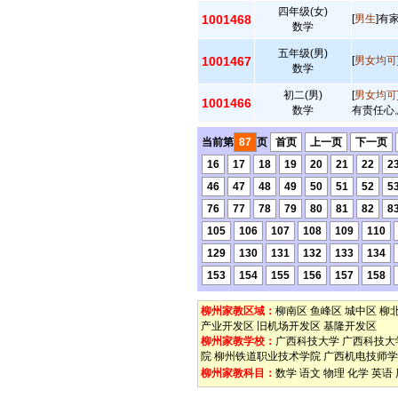
四年级(女)
1001468
[
男生
]有
数学
五年级(男)
1001467
[
男女均可
数学
初二(男)
[
男女均可
1001466
数学
有责任心。
当前第
87
页
首页
上一页
下一页
16
17
18
19
20
21
22
2
46
47
48
49
50
51
52
5
76
77
78
79
80
81
82
8
105
106
107
108
109
110
129
130
131
132
133
134
153
154
155
156
157
158
柳州家教区域：
柳南区
鱼峰区
城中区
柳
产业开发区
旧机场开发区
基隆开发区
柳州家教学校：
广西科技大学
广西科技大
院
柳州铁道职业技术学院
广西机电技师学
柳州家教科目：
数学
语文
物理
化学
英语