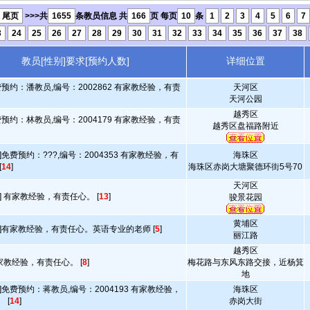
尾页
>>>共
1655
条教员信息 共
166
页 每页
10
条
1
2
3
4
5
6
7
3
24
25
26
27
28
29
30
31
32
33
34
35
36
37
38
教员[性别]要求[预约人数]
详细位置
费预约：潘教员,编号：2002862 有家教经验，有责
天河区
天河公园
越秀区
费预约：林教员,编号：2004179 有家教经验，有责
越秀区盘福路附近
]免费预约：???,编号：2004353 有家教经验，有
海珠区
[
14
]
海珠区赤岗大塘聚德环街5号70
天河区
] 有家教经验，有责任心。 [
13
]
骏景花园
黄埔区
]有家教经验，有责任心。英语专业的老师 [
5
]
丽江路
越秀区
有家教经验，有责任心。 [
8
]
梅花路与东风东路交接，近杨箕
地
]免费预约：蒋教员,编号：2004193 有家教经验，
海珠区
 [
14
]
赤岗大街