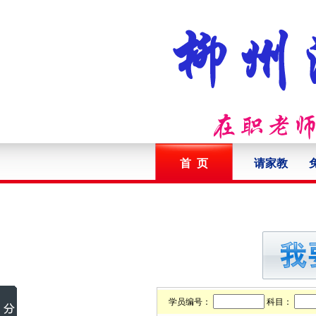
首 页
请家教
学员编号：
科目：