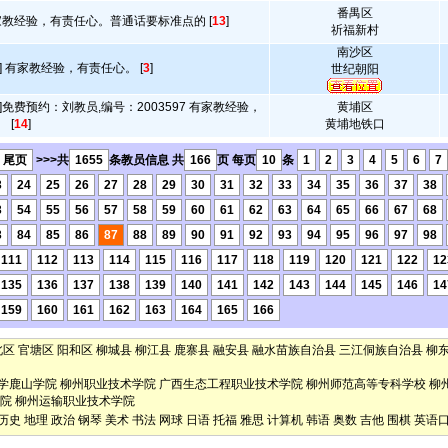
番禺区
家教经验，有责任心。普通话要标准点的 [
13
]
祈福新村
南沙区
] 有家教经验，有责任心。 [
3
]
世纪朝阳
]免费预约：刘教员,编号：2003597 有家教经验，
黄埔区
 [
14
]
黄埔地铁口
尾页
>>>共
1655
条教员信息 共
166
页 每页
10
条
1
2
3
4
5
6
7
3
24
25
26
27
28
29
30
31
32
33
34
35
36
37
38
3
54
55
56
57
58
59
60
61
62
63
64
65
66
67
68
3
84
85
86
87
88
89
90
91
92
93
94
95
96
97
98
111
112
113
114
115
116
117
118
119
120
121
122
12
135
136
137
138
139
140
141
142
143
144
145
146
14
159
160
161
162
163
164
165
166
北区
官塘区
阳和区
柳城县
柳江县
鹿寨县
融安县
融水苗族自治县
三江侗族自治县
柳
学鹿山学院
柳州职业技术学院
广西生态工程职业技术学院
柳州师范高等专科学校
柳
院
柳州运输职业技术学院
历史
地理
政治
钢琴
美术
书法
网球
日语
托福
雅思
计算机
韩语
奥数
吉他
围棋
英语