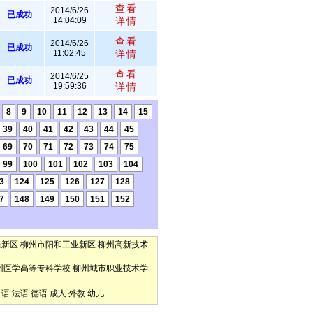
查看
2014/6/26
已成功
14:04:09
详情
查看
2014/6/26
已成功
11:02:45
详情
查看
2014/6/25
已成功
19:59:36
详情
8
9
10
11
12
13
14
15
39
40
41
42
43
44
45
69
70
71
72
73
74
75
99
100
101
102
103
104
3
124
125
126
127
128
7
148
149
150
151
152
东新区
柳州市阳和工业新区
柳州高新技术
州医学高等专科学校
柳州城市职业技术学
口语
法语
德语
成人
外教
幼儿