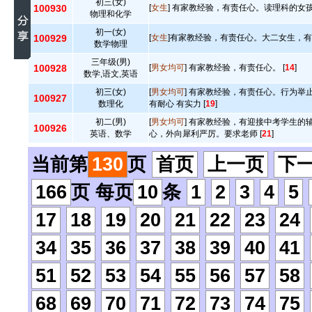
初三(女)
100930
[
女生
] 有家教经验，有责任心。读理科的女孩 
物理和化学
初一(女)
100929
[
女生
]有家教经验，有责任心。大二女生，有经
数学物理
三年级(男)
100928
[
男女均可
] 有家教经验，有责任心。 [
14
]
数学,语文,英语
初三(女)
[
男女均可
] 有家教经验，有责任心。行为举
100927
数理化
有耐心 有实力 [
19
]
初二(男)
[
男女均可
] 有家教经验，有迎接中考学生的
100926
英语、数学
心，外向犀利严厉。要求老师 [
21
]
当前第
130
页
首页
上一页
下
166
页 每页
10
条
1
2
3
4
5
17
18
19
20
21
22
23
24
34
35
36
37
38
39
40
41
51
52
53
54
55
56
57
58
68
69
70
71
72
73
74
75