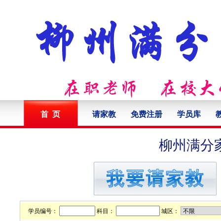
首 页
请家教
免费注册
学员库
柳州满分
学员编号：
科目：
城区：