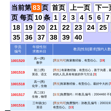
当前第
83
页
首页
上一页
下一
页 每页
10
条
1
2
3
4
5
6
7
18
19
20
21
22
23
24
25
35
36
37
38
39
40
学员
年级性别
教员[性别]要求[预约人数
编号
求教科目
高一(男)
1001520
[
男女均可
]有家教经验，有责任心。 [
19
]
数学
初二(男)
[
男生
] 有家教经验，有责任心，善于沟通，
1001519
英语、语文
村的人员,具有有效的学习方法 [
3
]
高一(男)
1001518
[
男生
]有家教经验，有责任心。最好中大的 [
化学，生物
高二(女)
1001517
[
女生
]免费预约：叶教员,编号：2004460 不
生物，物理
三年级(女)
[
男女均可
]免费预约：孙教员,编号：20031
1001516
英语
有责任心。 [
13
]