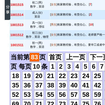
初二(男)
1001515
[
女生
]有家教经验，有责任心。 [
7
]
数学，英语
成人(女)
1001514
[
女生
]有家教经验，有责任心。 [
2
]
英语
高一(女)
1001513
[
男生
]有家教经验，有责任心。 [
10
]
数学，理综
初三(女)
1001512
[
女生
]有家教经验，有责任心。老师要严格一点
数学，英语，物理
初一(男)
1001511
[
女生
]有家教经验，有责任心。要华工或者中大
数学，英语
当前第
83
页
首页
上一页
下一
页 每页
10
条
1
2
3
4
5
6
7
18
19
20
21
22
23
24
25
35
36
37
38
39
40
41
42
52
53
54
55
56
57
58
59
69
70
71
72
73
74
75
76