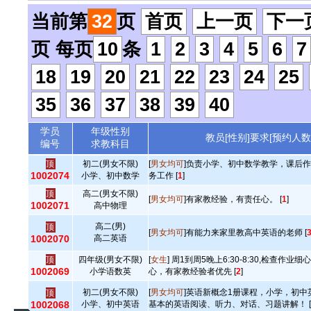
当前第
32
页
首页
上一页
下一
页 每页
10
条
1
2
3
4
5
6
7
18
19
20
21
22
23
24
25
35
36
37
38
39
40
学员
年级性别
教员[性别]要求[预约人数
编号
求教科目
顶
初二(男女不限)
[
男女均可
]负责小学、初中数学教学，课后
1002074
小学、初中数学
务工作 [
1
]
顶
高二(男女不限)
[
男女均可
]有家教经验，有责任心。 [
1
]
1002071
高中物理
高二(男)
顶
[
男女均可
]有能力来家里教高中英语的老师 [
1002070
高二英语
顶
四年级(男女不限)
[
女生
] 周1到周5晚上6:30-8:30,检查作
1002069
小学语数英
心，有家教经验者优先 [
2
]
初二(男女不限)
[
男女均可
]英语新概念1册课程，小学，初中
顶
1002068
小学、初中英语
基本的英语阅读、听力、对话、习题讲解！ [