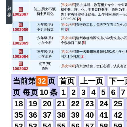
[
男女均可
]要求:本科，教育相关专业，专业
初三(男女不限)
顶
初中数、理、化，主要是以数学、物理为主
1002067
初中数理化
先！有教师资格证优先。工作时间:每周一至
7:00~9:30 [
2
]
顶
六年级(男)
[
男女均可
]有交通工具，每天下午五点到七
1002066
小学语数英
英 [
0
]
六年级(男)
[
男女均可
]柳州市柳南区银山小学旁银山小
顶
1002065
小学全科
个楼梯口二楼 [
5
]
顶
三年级(男)
[
男女均可
]求一名兼职家教每晚帮1名小学生
1002064
小学全科
间为1小时左 [
2
]
顶
初三(男)
[
男女均可
]有家教经验，责任心强，认真有备案
1002062
物理
当前第
32
页
首页
上一页
下一
页 每页
10
条
1
2
3
4
5
6
7
18
19
20
21
22
23
24
25
35
36
37
38
39
40
41
42
52
53
54
55
56
57
58
59