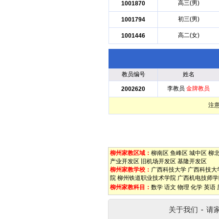
高三(男)
1001870
初三(男)
1001794
高二(女)
1001446
教员编号
姓名
李教员
金牌教员
2002620
注
柳州家教区域：
柳南区
鱼峰区
城中区
柳
产业开发区
旧机场开发区
基隆开发区
柳州家教学校：
广西科技大学
广西科技大
院
柳州铁道职业技术学院
广西机电技师学
柳州家教科目：
数学
语文
物理
化学
英语
关于我们
-
请