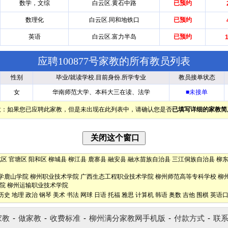
数学，文综
白云区.黄石中路
已预约
数理化
白云区.同和地铁口
已预约
英语
白云区.富力半岛
已预约
应聘100877号家教的所有教员列表
性别
毕业/就读学校.目前身份.所学专业
教员接单状态
女
华南师范大学、本科大三在读、法学
■未接单
意：如果您已应聘此家教，但是未出现在此列表中，请确认您是否
已填写详细的家教简
北区
官塘区
阳和区
柳城县
柳江县
鹿寨县
融安县
融水苗族自治县
三江侗族自治县
柳
学鹿山学院
柳州职业技术学院
广西生态工程职业技术学院
柳州师范高等专科学校
柳
院
柳州运输职业技术学院
历史
地理
政治
钢琴
美术
书法
网球
日语
托福
雅思
计算机
韩语
奥数
吉他
围棋
英语
家教
-
做家教
-
收费标准
-
柳州满分家教网手机版
-
付款方式
-
联