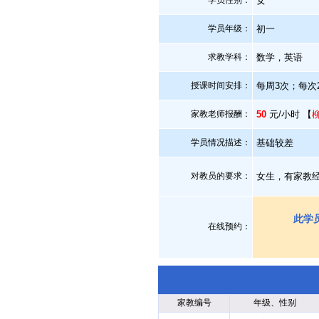
学员性别：
女
学员年级：
初一
求教学科：
数学，英语
授课时间安排：
每周3次；每次
家教老师报酬：
50
元/小时 【
学员情况描述：
基础较差
对教员的要求：
女生，有家教
此学
在线预约：
家教编号
年级、性别