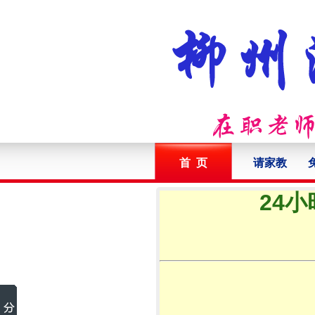
首 页
请家教
24小