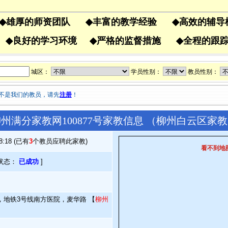
◆
雄厚的师资团队
◆
丰富的教学经验
◆
高效的辅
果
◆
良好的学习环境
◆
严格的监督措施
◆
全程的
城区：
学员性别：
教员性别：
不是我们的教员，请先
注册
！
州满分家教网100877号家教信息 （柳州白云区家
38:18 (已有
3
个教员应聘此家教)
看不到地
状态：
已成功
]
，地铁3号线南方医院，麦华路 【
柳州