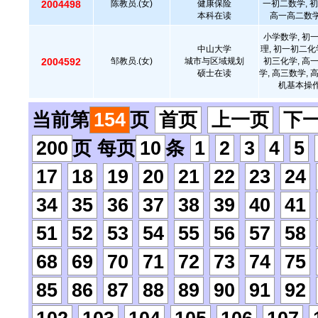
2004498
陈教员.(女)
健康保险
一初二数学, 初
本科在读
高一高二数学
小学数学, 初
中山大学
理, 初一初二化
2004592
邹教员.(女)
城市与区域规划
初三化学, 高
硕士在读
学, 高三数学, 
机基本操作
当前第
154
页
首页
上一页
下
200
页 每页
10
条
1
2
3
4
5
17
18
19
20
21
22
23
24
34
35
36
37
38
39
40
41
51
52
53
54
55
56
57
58
68
69
70
71
72
73
74
75
85
86
87
88
89
90
91
92