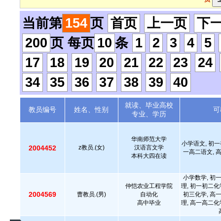
当前第
154
页
首页
上一页
下
200
页 每页
10
条
1
2
3
4
5
17
18
19
20
21
22
23
24
34
35
36
37
38
39
40
就读、毕业高校
教员编号
姓名、性别
可
专业、学历
华南师范大学
小学语文, 初一
2004452
z教员.(女)
汉语言文学
一高二语文, 
本科大四在读
小学数学, 初
仲恺农业工程学院
理, 初一初二化
2004569
曹教员.(男)
自动化
初三化学, 高
高中毕业
理, 高一高二化