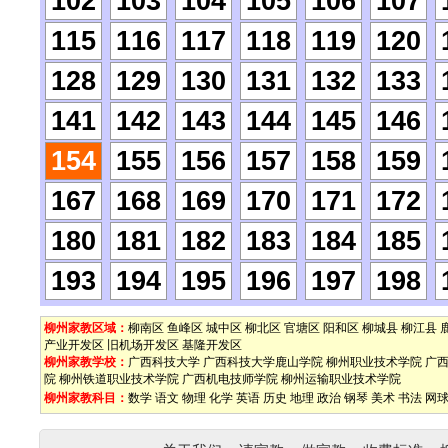
102
103
104
105
106
107
115
116
117
118
119
120
128
129
130
131
132
133
141
142
143
144
145
146
154
155
156
157
158
159
167
168
169
170
171
172
180
181
182
183
184
185
193
194
195
196
197
198
柳州家教区域：
柳南区
鱼峰区
城中区
柳北区
官塘区
阳和区
柳城县
柳江县
产业开发区
旧机场开发区
基隆开发区
柳州家教学校：
广西科技大学
广西科技大学鹿山学院
柳州职业技术学院
广
院
柳州铁道职业技术学院
广西机电技师学院
柳州运输职业技术学院
柳州家教科目：
数学
语文
物理
化学
英语
历史
地理
政治
钢琴
美术
书法
网