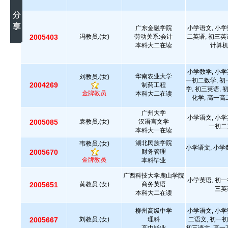
广东金融学院
小学语文, 小学
2005403
冯教员.(女)
劳动关系:会计
二英语, 初三英
本科大二在读
计算
小学数学, 小学
华南农业大学
刘教员.(女)
一初二数学, 初
2004269
制药工程
学, 初三英语, 
金牌教员
本科大二在读
化学, 高一高
广州大学
小学语文, 小学
2005085
袁教员.(女)
汉语言文学
一初二
本科大一在读
湖北民族学院
韦教员.(女)
小学语文, 小学
2005670
财务管理
金牌教员
本科毕业
广西科技大学鹿山学院
小学英语, 初一
2005651
黄教员.(女)
商务英语
三英
本科大二在读
柳州高级中学
小学语文, 小学
2005667
刘教员.(女)
理科
二语文, 初一初