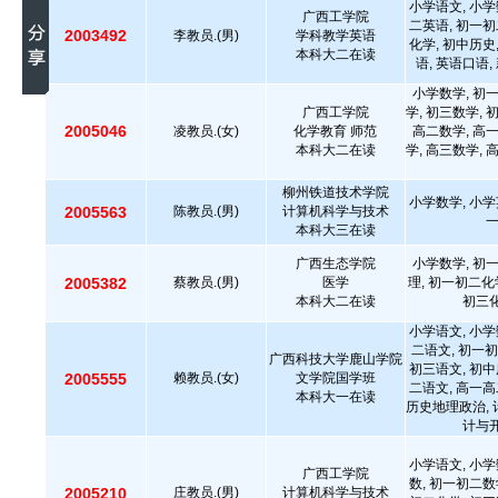
小学语文, 小学
广西工学院
二英语, 初一初
2003492
李教员.(男)
学科教学英语
化学, 初中历史
本科大二在读
语, 英语口语
小学数学, 初
广西工学院
学, 初三数学, 
2005046
凌教员.(女)
化学教育 师范
高二数学, 高
本科大二在读
学, 高三数学, 
柳州铁道技术学院
小学数学, 小学
2005563
陈教员.(男)
计算机科学与技术
本科大三在读
广西生态学院
小学数学, 初
2005382
蔡教员.(男)
医学
理, 初一初二化
本科大二在读
初三化
小学语文, 小学
二语文, 初一初
广西科技大学鹿山学院
初三语文, 初中
2005555
赖教员.(女)
文学院国学班
二语文, 高一高
本科大一在读
历史地理政治, 
计与开
小学语文, 小学
广西工学院
数, 初一初二数
2005210
庄教员.(男)
计算机科学与技术