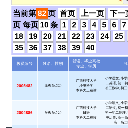
当前第
82
页
首页
上一页
下一
页 每页
10
条
1
2
3
4
5
6
7
18
19
20
21
22
23
24
25
35
36
37
38
39
40
就读、毕业高校
教员编号
姓名、性别
可
专业、学历
小学语文, 小学
广西科技大学
二英语, 初一初
2005482
庄教员.(女)
环境科学
初三数学, 初三
本科大三在读
小学语文, 小学
广西科技大学
二语文, 初一初
2004886
吴教员.(女)
日语
初一初二物理, 
本科大二在读
中历史, 高一高
高一高二