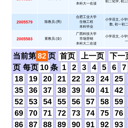
初二化学, 初三
本科大一在读
合肥工业大学
小学语文, 小学
2005579
陈教员.(男)
生物工程
数, 初一初
本科毕业
广西科技大学
小学语文, 小学
2005583
黄教员.(女)
市场营销
本科大二在读
当前第
82
页
首页
上一页
下一
页 每页
10
条
1
2
3
4
5
6
7
18
19
20
21
22
23
24
25
35
36
37
38
39
40
41
42
52
53
54
55
56
57
58
59
69
70
71
72
73
74
75
76
86
87
88
89
90
91
92
93