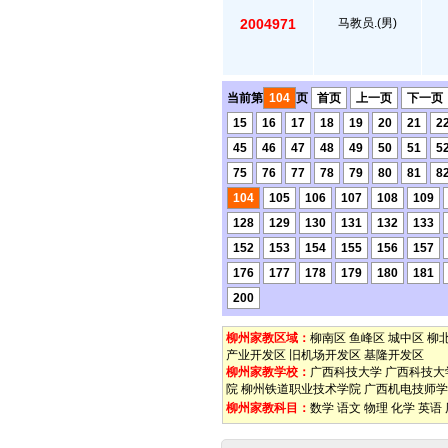
2004971
马教员.(男)
当前第
104
页
首页
上一页
下一页
15
16
17
18
19
20
21
2
45
46
47
48
49
50
51
5
75
76
77
78
79
80
81
8
104
105
106
107
108
109
128
129
130
131
132
133
152
153
154
155
156
157
176
177
178
179
180
181
200
柳州家教区域：
柳南区
鱼峰区
城中区
柳
产业开发区
旧机场开发区
基隆开发区
柳州家教学校：
广西科技大学
广西科技大
院
柳州铁道职业技术学院
广西机电技师学
柳州家教科目：
数学
语文
物理
化学
英语