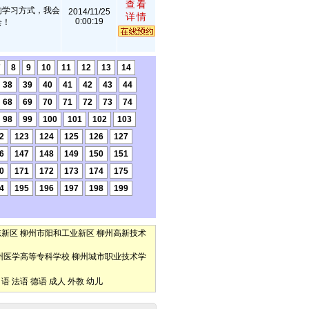
查看
的学习方式，我会
2014/11/25
详情
0:00:19
会！
7
8
9
10
11
12
13
14
38
39
40
41
42
43
44
68
69
70
71
72
73
74
98
99
100
101
102
103
2
123
124
125
126
127
6
147
148
149
150
151
0
171
172
173
174
175
4
195
196
197
198
199
东新区
柳州市阳和工业新区
柳州高新技术
州医学高等专科学校
柳州城市职业技术学
口语
法语
德语
成人
外教
幼儿