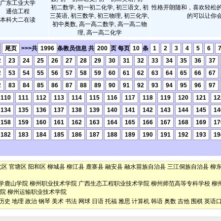
广东工业大学
初二数学, 初一初二化学, 初三语文, 初
性格开朗随和，喜欢轻松
通信工程
三英语, 初三数学, 初三物理, 初三化学,
的可以让你
本科大二在读
初中奥数, 高一高二数学, 高一高二物
理, 高一高二化学
尾页
>>>共
1996
条教员信息 共
200
页 每页
10
条
1
2
3
4
5
6
2
23
24
25
26
27
28
29
30
31
32
33
34
35
36
37
2
53
54
55
56
57
58
59
60
61
62
63
64
65
66
67
2
83
84
85
86
87
88
89
90
91
92
93
94
95
96
97
110
111
112
113
114
115
116
117
118
119
120
121
12
134
135
136
137
138
139
140
141
142
143
144
145
14
158
159
160
161
162
163
164
165
166
167
168
169
17
182
183
184
185
186
187
188
189
190
191
192
193
19
北区
官塘区
阳和区
柳城县
柳江县
鹿寨县
融安县
融水苗族自治县
三江侗族自治县
柳
学鹿山学院
柳州职业技术学院
广西生态工程职业技术学院
柳州师范高等专科学校
柳
院
柳州运输职业技术学院
历史
地理
政治
钢琴
美术
书法
网球
日语
托福
雅思
计算机
韩语
奥数
吉他
围棋
英语