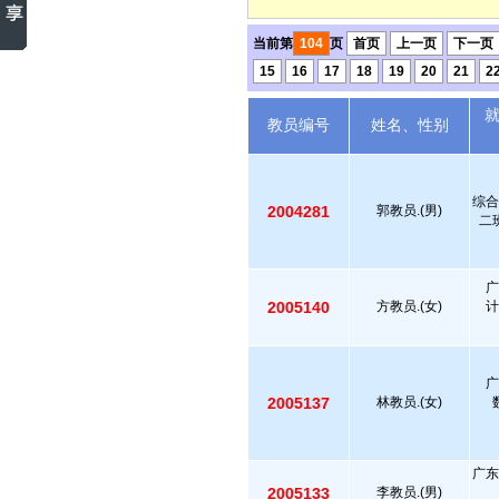
当前第
104
页
首页
上一页
下一页
15
16
17
18
19
20
21
2
教员编号
姓名、性别
综合
2004281
郭教员.(男)
二
广
2005140
方教员.(女)
计
广
2005137
林教员.(女)
广东
2005133
李教员.(男)