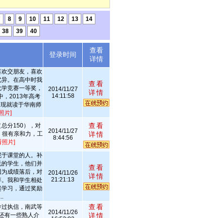
7
8
9
10
11
12
13
14
38
39
40
查看
述
登录时间
详情
喜欢交朋友，喜欢
优异。在高中时我
查看
化学竞赛一等奖，
2014/11/27
详情
14:11:58
，2013年高考
，现就读于华南师
照片]
查看
总分150），对
2014/11/27
，很有亲和力，工
详情
8:44:56
看照片]
泥于课堂的人。补
玩的学生，他们并
查看
因为成绩落后，对
2014/11/26
详情
21:21:13
弃。我和学生相处
起学习，通过奖励
.
查看
导过执信，南武等
2014/11/26
还有一些熟人介
详情