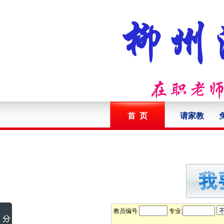
首 页
请家教
教员编号
专业: