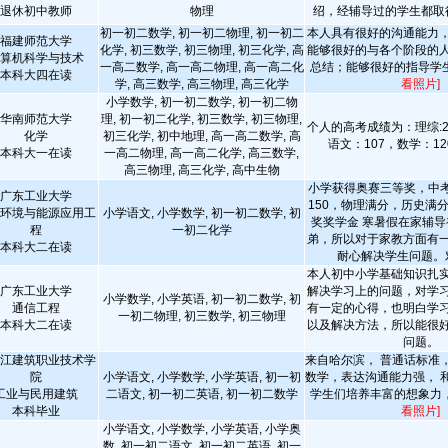
退休初中教师
物理
绍，经辅导过的学生都取
初一初二数学, 初一初二物理, 初一初二
本人具有很好的沟通能力
福建师范大学
化学, 初三数学, 初三物理, 初三化学, 高
能够很好的与各个阶段的
算机科学与技术
一高二数学, 高一高二物理, 高一高二化
总结；能够很好的指导学
本科大四在读
学, 高三数学, 高三物理, 高三化学
看照片]
小学数学, 初一初二数学, 初一初二物
华南师范大学
理, 初一初二化学, 初三数学, 初三物理,
个人的高考成绩为：理综:27
化学
初三化学, 初中地理, 高一高二数学, 高
语文：107，数学：12
本科大一在读
一高二物理, 高一高二化学, 高三数学,
高三物理, 高三化学, 高中生物
小学获得奥赛三等奖，中考
广东工业大学
150，物理满分，历史满
环境与能源应用工
小学语文, 小学数学, 初一初二数学, 初
奖奖学金 寒暑假在家辅
程
一初二化学
弟，所以对于家教方面有
本科大二在读
耐心解决学生问题。
本人初中小学基础知识扎
广东工业大学
解决学习上的问题，对学
小学数学, 小学英语, 初一初二数学, 初
通信工程
有一定的心得，也明白学
一初二物理, 初三数学, 初三物理
本科大二在读
以及解决方法，所以能很
问题。
江建筑职业技术学
来自哈尔滨， 普通话标准
院
小学语文, 小学数学, 小学英语, 初一初
数学，表达沟通能力强， 
工业与民用建筑
二语文, 初一初二英语, 初一初二数学
学生们培养丰富的想象力
本科毕业
看照片]
小学语文, 小学数学, 小学英语, 小学奥
数, 初一初二语文, 初一初二英语, 初一