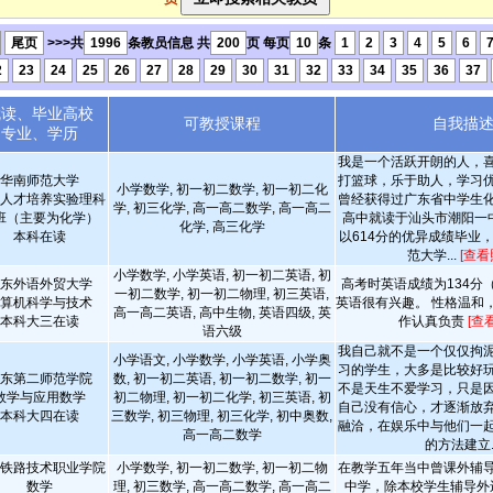
尾页
>>>共
1996
条教员信息 共
200
页 每页
10
条
1
2
3
4
5
6
2
23
24
25
26
27
28
29
30
31
32
33
34
35
36
37
就读、毕业高校
可教授课程
自我描
专业、学历
我是一个活跃开朗的人，
华南师范大学
打篮球，乐于助人，学习
小学数学, 初一初二数学, 初一初二化
人才培养实验理科
曾经获得过广东省中学生
学, 初三化学, 高一高二数学, 高一高二
班（主要为化学）
高中就读于汕头市潮阳一中
化学, 高三化学
本科在读
以614分的优异成绩毕业
范大学...
[查看
小学数学, 小学英语, 初一初二英语, 初
东外语外贸大学
高考时英语成绩为134分（
一初二数学, 初一初二物理, 初三英语,
算机科学与技术
英语很有兴趣。 性格温和
高一高二英语, 高中生物, 英语四级, 英
本科大三在读
作认真负责
[查
语六级
我自己就不是一个仅仅拘
小学语文, 小学数学, 小学英语, 小学奥
习的学生，大多是比较好
东第二师范学院
数, 初一初二英语, 初一初二数学, 初一
不是天生不爱学习，只是
数学与应用数学
初二物理, 初一初二化学, 初三英语, 初
自己没有信心，才逐渐放
本科大四在读
三数学, 初三物理, 初三化学, 初中奥数,
融洽，在娱乐中与他们一
高一高二数学
的方法建立..
铁路技术职业学院
小学数学, 初一初二数学, 初一初二物
在教学五年当中曾课外辅
数学
理, 初三数学, 高一高二数学, 高一高二
中学，除本校学生辅导外