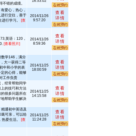
16:53:02
得不错的成绩。
，有爱心，热心，
查看
人进行交往，善于
2014/11/26
详情
9:57:20
生进行学习。
[查
查看
3,英语：120，
2014/11/26
详情
8:59:36
0.
[查看照片]
数学146，满分
查看
分，大一获得二等
2014/11/25
详情
导初中和小学的表
18:00:59
一定的心得，能够
对工作负责
实，经常帮助同学
查看
习上的技巧和方法
2014/11/25
详情
习的很多问题所在
14:15:58
好地帮助学生解决
，精通初中英语及
查看
和蔼可亲，可以给
2014/11/25
详情
11:24:28
，热爱生活。
[查