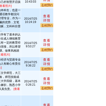
详情
10:43:03
自己的智慧开启孩
[查看照片]
的本科生，也是一
通话教学都没问
查看
管理专业，作为一
2014/7/25
详情
10:24:19
遍的优势，文笔
细腻，文科科目普
.
教学有了基本的认
经在成人继续教育
查看
此有一定的教育经
2014/7/25
详情
9:53:27
的强项，所以希望
课。做事风格踏
查看照片]
查看
际经济与贸易专业
2014/7/25
为人有耐心有责任
详情
9:36:22
]
言文学师范，大三
验，师范技能成
查看
过大学四级，基本
2014/7/25
详情
0:26:21
心兼职，熟悉小学
认真负责。
[查看
查看