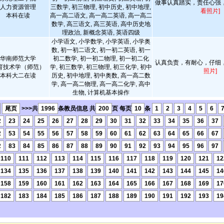
做事认真踏实，责任心强
人力资源管理
三数学, 初三物理, 初中历史, 初中地理,
看照片]
本科在读
高一高二语文, 高一高二英语, 高一高二
数学, 高三语文, 高三英语, 高中历史地
理政治, 新概念英语, 英语四级
小学语文, 小学数学, 小学英语, 小学奥
数, 初一初二语文, 初一初二英语, 初一
华南师范大学
初二数学, 初一初二物理, 初一初二化
认真负责，有耐心，仔细
育技术学（师范）
学, 初三数学, 初三物理, 初三化学, 初中
照片]
本科大二在读
历史, 初中地理, 初中奥数, 高一高二数
学, 高一高二物理, 高一高二化学, 高中
生物, 计算机基本操作
尾页
>>>共
1996
条教员信息 共
200
页 每页
10
条
1
2
3
4
5
6
2
23
24
25
26
27
28
29
30
31
32
33
34
35
36
37
2
53
54
55
56
57
58
59
60
61
62
63
64
65
66
67
2
83
84
85
86
87
88
89
90
91
92
93
94
95
96
97
110
111
112
113
114
115
116
117
118
119
120
121
12
134
135
136
137
138
139
140
141
142
143
144
145
14
158
159
160
161
162
163
164
165
166
167
168
169
17
182
183
184
185
186
187
188
189
190
191
192
193
19