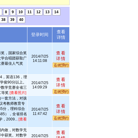
7
8
9
10
11
12
13
14
38
39
40
查看
述
登录时间
详情
查看
秀奖，国家综合奖
2014/7/25
大学合唱团获取广
详情
14:11:08
大赛最佳人气奖
4，英语136，理
查看
学俊90分以上。
2014/7/25
详情
14:09:29
中数学竞赛全省三
二等奖
[查看照片]
的一套方法，对孩
议考教师教育专
查看
35分，理科综合
2014/7/25
详情
11:47:42
585），全省排名
2009...
[查看
明内敛，对数学无
查看
赛中获奖。对数学
2014/7/25