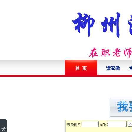
首 页
请家教
教员编号
专业: