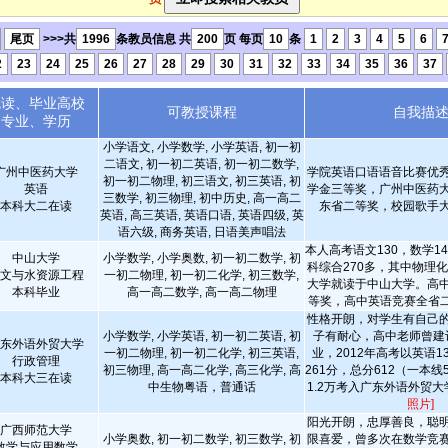
尾页
>>>共
1996
条教员信息 共
200
页 每页
10
条
1
2
3
4
5
6
2
23
24
25
26
27
28
29
30
31
32
33
34
35
36
37
就读、毕业高校
可教授课程
自我描
专业、学历
小学语文, 小学数学, 小学英语, 初一初
二语文, 初一初二英语, 初一初二数学,
广州中医药大学
学院英语口语语音比赛优
初一初二物理, 初三语文, 初三英语, 初
英语
学金三等奖，广州中医药
三数学, 初三物理, 初中历史, 高一高二
本科大二在读
东省二等奖，校园歌手
英语, 高三英语, 英语口语, 英语四级, 英
语六级, 商务英语, 日语美声唱法
本人高考语文130，数学14
中山大学
小学数学, 小学奥数, 初一初二数学, 初
科综合270多，其中物理化
文与水资源工程
一初二物理, 初一初二化学, 初三数学,
大学就读于中山大学。高
本科毕业
高一高二数学, 高一高二物理
等奖，高中英语竞赛全省
性格开朗，对学生有自己
小学数学, 小学英语, 初一初二英语, 初
子有耐心，高中老师曾建
东外语外贸大学
一初二物理, 初一初二化学, 初三英语,
业，2012年高考以英语1
行政管理
初三物理, 高一高二化学, 高三化学, 高
261分，总分612（一本线
本科大三在读
中生物粤语，普通话
1.2万考入广东外语外贸大学，
照片]
阳光开朗，忠厚善良，聪
广西师范大学
小学奥数, 初一初二数学, 初三数学, 初
限喜爱，曾多次在数学竞
数学与应用数学