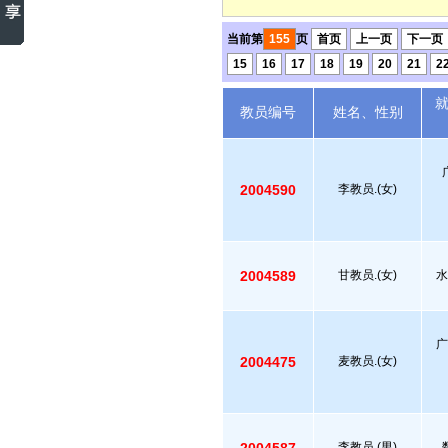
当前第
155
页
首页
上一页
下一页
15
16
17
18
19
20
21
2
教员编号
姓名、性别
2004590
李教员.(女)
2004589
甘教员.(女)
水
广
2004475
麦教员.(女)
李教员.(男)