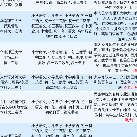
中奥数, 高一高二数学, 高三数学
教育充满激情，我努力用
在职高中教师
子们的数学大门。
本人是华南理工大学大二
小学语文, 小学数学, 小学英语, 初一初
个广东人，所以粤语或普
华南理工大学
二语文, 初一初二英语, 初一初二数学,
题。 在校成绩优秀，行政
行政管理
初三语文, 初三英语, 初三数学, 初中历
个文科生，拥有文科生普
本科大二在读
史, 初中地理, 高一高二语文, 高中历史
好，英语口语纯正，心思
地理政治, 英语口语
遍可以辅导..
本人经过多年学术教育对
识，而且在硕士阶段也曾
华南理工大学
小学数学, 小学奥数, 初一初二数学, 初
学院担任过任课老师。因
车辆工程
一初二化学, 初三数学, 初三物理, 初中
验。数学方面一直是自己
博士在读
奥数, 高一高二数学, 高三数学
尽可能从事数学方面的任
实，有上进心...
[
东外语外贸大学
小学语文, 小学数学, 小学英语, 初一初
大学修双学位，分别为国
际经济与贸易&英语
二英语, 初一初二数学, 初三英语, 高一
和英语专业，口语流利，
本科大三在读
高二英语, 高三英语
感
[查看照片
民族学院的名牌专业汉语
女，有三年的丰富家教经
东技术师范学院
小学语文, 小学数学, 小学英语, 初一初
熟，语文基础扎实，英语
语言文学师范专业
二语文, 初一初二英语, 初中历史, 日语
口语良好，长期在辅导中
本科大三在读
初级日语，钢笔书法
教材，与学生相处良好，
照片]
小学语文, 小学数学, 小学英语, 初一初
二语文, 初一初二英语, 初一初二数学,
东莞理工学院
初一初二物理, 初三语文, 初三英语, 初