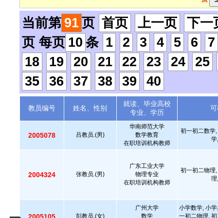
当前第
91
页
首页
上一页
下一
页 每页
10
条
1
2
3
4
5
6
7
18
19
20
21
22
23
24
25
35
36
37
38
39
40
就读、毕业高校
教员编号
姓名、性别
可
专业、学历
华南师范大学
初一初二数学,
2005078
吕教员.(男)
数学教育
学
在职培训机构教师
广东工业大学
初一初二物理,
2004324
张教员.(男)
物理专业
理
在职培训机构教师
广州大学
小学数学, 小学
2005105
彭教员.(女)
数学
一初二物理, 初