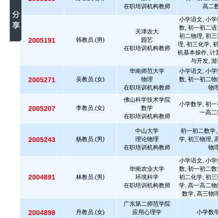
在职培训机构教师
高二数
小学语文, 小学
数, 初一初二语
天津农大
初二物理, 初三
2005191
韩教员.(男)
园艺
理, 初三化学, 
在职培训机构教师
机基本操作, 计
与开发, 游
华南师范大学
小学语文, 小学
2005271
吴教员.(女)
物理
数, 初一初二物
在职培训机构教师
物理
佛山科学技术学院
小学数学, 初一
2005207
李教员.(女)
数学
一高二
在职培训机构教师
中山大学
初一初二数学,
2005243
杨教员.(男)
理论物理
学, 初三物理,
在职培训机构教师
物理
小学语文, 小学
华南农业大学
数, 初一初二数
2004891
林教员.(男)
环境科学
初二化学, 初三
在职培训机构教师
学, 高一高二物
数学, 高三物
广东第二师范学院
2004898
丹教员.(女)
应用心理学
小学数学