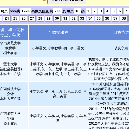
尾页
>>>共
1996
条教员信息 共
200
页 每页
10
条
1
2
3
4
5
6
7
3
24
25
26
27
28
29
30
31
32
33
34
35
36
37
38
就读、毕业高校
可教授课程
自我描
专业、学历
华南师范大学
教育学
小学语文, 小学数学, 初一初二语文
认真负责
硕士在读
我性格开朗，表达能力良
暨南大学
小学语文, 小学数学, 小学英语, 初一初
好欢快地交流。我的高考成绩
金融(全英授课)
二英语, 初一初二数学, 初三英语, 初三
134,英语129,文综242
本科大二在读
数学, 初中地理, 高一高二数学
中时曾获阳江市三好学生
暨南大学国际学院，专业
2015外研社杯全国英语
广西科技大学
2014级英语听力大赛三等奖
小学英语, 初一初二英语, 初三英语, 高
会计
译大赛二等奖 2014级英
一高二英语
本科大三在读
2014年第六届广西翻译大
带一路手拉手复赛优..
2014、2015年连续两
广西师范大学
金，校级年三好学生，校
小学语文, 小学数学, 小学英语, 小学奥
生物
级师范生粉笔字板书设计
数
硕士在读
2012年大学生英语阅读二
家起航杯英语翻译大赛优胜奖