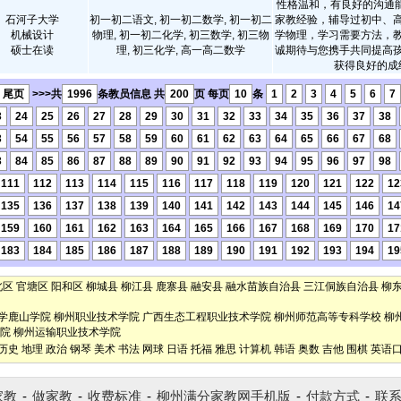
性格温和，有良好的沟通
石河子大学
初一初二语文, 初一初二数学, 初一初二
家教经验，辅导过初中、
机械设计
物理, 初一初二化学, 初三数学, 初三物
学物理，学习需要方法，
硕士在读
理, 初三化学, 高一高二数学
诚期待与您携手共同提高
获得良好的成
尾页
>>>共
1996
条教员信息 共
200
页 每页
10
条
1
2
3
4
5
6
7
3
24
25
26
27
28
29
30
31
32
33
34
35
36
37
38
3
54
55
56
57
58
59
60
61
62
63
64
65
66
67
68
3
84
85
86
87
88
89
90
91
92
93
94
95
96
97
98
111
112
113
114
115
116
117
118
119
120
121
122
12
135
136
137
138
139
140
141
142
143
144
145
146
14
159
160
161
162
163
164
165
166
167
168
169
170
17
183
184
185
186
187
188
189
190
191
192
193
194
19
北区
官塘区
阳和区
柳城县
柳江县
鹿寨县
融安县
融水苗族自治县
三江侗族自治县
柳
学鹿山学院
柳州职业技术学院
广西生态工程职业技术学院
柳州师范高等专科学校
柳
院
柳州运输职业技术学院
历史
地理
政治
钢琴
美术
书法
网球
日语
托福
雅思
计算机
韩语
奥数
吉他
围棋
英语
家教
-
做家教
-
收费标准
-
柳州满分家教网手机版
-
付款方式
-
联