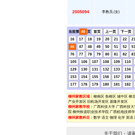
2005094
李教员.(女)
当前第
46
页
首页
上一页
下一页
16
17
18
19
20
21
22
2
46
47
48
49
50
51
52
5
76
77
78
79
80
81
82
8
105
106
107
108
109
110
129
130
131
132
133
134
153
154
155
156
157
158
177
178
179
180
181
182
柳州家教区域：
柳南区
鱼峰区
城中区
柳
产业开发区
旧机场开发区
基隆开发区
柳州家教学校：
广西科技大学
广西科技大
院
柳州铁道职业技术学院
广西机电技师学
柳州家教科目：
数学
语文
物理
化学
英语
关于我们
-
请