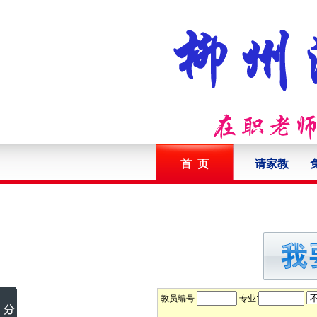
首 页
请家教
教员编号
专业: