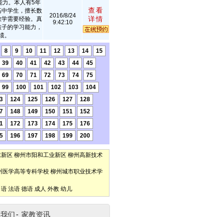
能力。本人有5年
查看
高中学生，擅长数
2016/8/24
详情
教学需要经验。真
9:42:10
孩子的学习能力，
绩。
8
9
10
11
12
13
14
15
39
40
41
42
43
44
45
69
70
71
72
73
74
75
99
100
101
102
103
104
3
124
125
126
127
128
7
148
149
150
151
152
1
172
173
174
175
176
5
196
197
198
199
200
东新区
柳州市阳和工业新区
柳州高新技术
州医学高等专科学校
柳州城市职业技术学
口语
法语
德语
成人
外教
幼儿
系我们
-
家教资讯