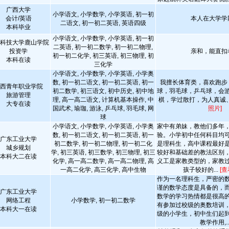
广西大学
小学语文, 小学数学, 小学英语, 初一初
会计/英语
本人在大学学
二语文, 初一初二英语, 英语四级
本科毕业
小学语文, 小学数学, 小学英语, 初一初
科技大学鹿山学院
二英语, 初一初二数学, 初一初二物理,
投资学
亲和，能直扣
初一初二化学, 初三英语, 初三物理, 初
本科在读
三化学
小学语文, 小学数学, 小学英语, 小学奥
数, 初一初二语文, 初一初二英语, 初一
我擅长体育类，喜欢跑步
西青年职业学院
初二数学, 初三语文, 初中历史, 初中地
球，羽毛球，乒乓球，会
旅游管理
理, 高一高二语文, 计算机基本操作, 中
棋，学过散打，为人真诚
大专在读
国武术, 瑜珈, 游泳, 乒乓球, 羽毛球, 网
照片]
球
小学语文, 小学数学, 小学英语, 小学奥
家中有弟妹，教他们多年
数, 初一初二语文, 初一初二英语, 初一
验。小学初中任何科目均
广东工业大学
初二数学, 初一初二物理, 初一初二化
是理科生，高中课程最好
城乡规划
学, 初三英语, 初三数学, 初三物理, 初三
较好和基础差的教法区别
本科大二在读
化学, 高一高二数学, 高一高二物理, 高
义工是家教类型的，家教
一高二化学, 高三化学, 高中生物
孩子较好的...
[查
作为一名理科生，严密的
谨的数学态度是具备的，
广东工业大学
数学的学习热情都是很高
网络工程
小学数学, 初一初二数学
有参加过校级的奥数培训
本科大一在读
级的小学生，初中生们起
教学作用,..