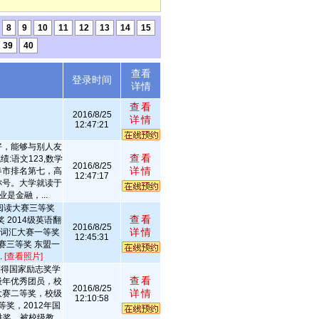
8
9
10
11
12
13
14
15
39
40
查看
述
登录时间
详情
查看
2016/8/25
详情
12:47:21
好，能够与别人友
查看
:语文123,数学
2016/8/25
详情
,阳春市排名第七，高
12:47:17
称号。大学就读于
是金融，...
阅读大赛三等奖
查看
 2014级英语翻
2016/8/25
详情
语词汇大赛一等奖
12:45:31
赛三等奖 东盟一
.
[查看照片]
年获得国家励志奖学
查看
级年优秀团员，校
2016/8/25
详情
大赛二等奖，校级
12:10:58
等奖，2012年国
，被校级教...