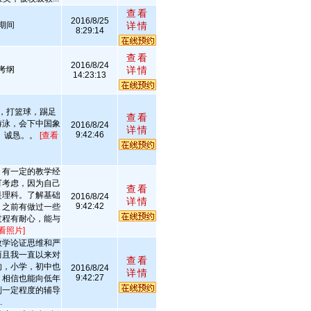
查看
2016/8/25
期间
详情
8:29:14
查看
2016/8/24
考纲
详情
14:23:13
，打篮球，踢足
查看
游泳，会下中国象
2016/8/24
详情
9:42:46
、诚恳。。
[查看
，有一定的教学经
可考虑，因为自己
查看
是理科。了解基础
2016/8/24
详情
9:42:42
，之前有做过一些
过程有耐心，能与
看照片]
数学论证思维和严
而且我一直以来对
查看
的，小学，初中也
2016/8/24
详情
9:42:27
，相信也能向低年
到一定程度的辅导
.