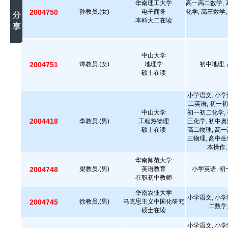
华南理工大学
高一高二数学, 
2004750
孙教员.(女)
电子商务
化学, 高三数学,
本科大二在读
中山大学
2004751
谭教员.(女)
地理学
初中地理,
硕士在读
小学语文, 小学
二英语, 初一初
中山大学
初一初二化学, 
2004418
李教员.(男)
工程热物理
三化学, 初中奥
硕士在读
高二物理, 高一
三物理, 高中生
本操作,
华南师范大学
2004748
梁教员.(男)
英语教育
小学英语, 初
在职初中教师
华南农业大学
小学语文, 小学
2004745
徐教员.(男)
马克思主义中国化研究
二数学
硕士在读
小学语文, 小学