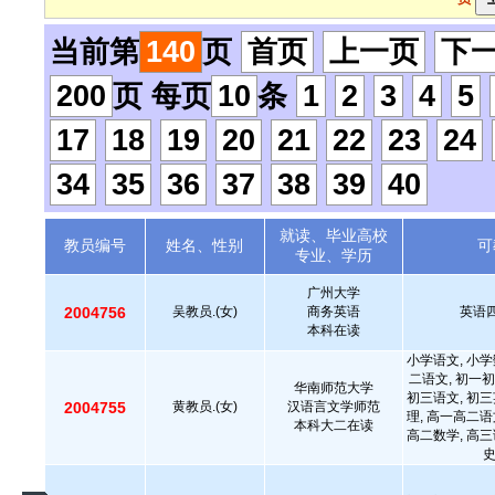
当前第
140
页
首页
上一页
下
200
页 每页
10
条
1
2
3
4
5
17
18
19
20
21
22
23
24
34
35
36
37
38
39
40
就读、毕业高校
教员编号
姓名、性别
可
专业、学历
广州大学
2004756
吴教员.(女)
商务英语
英语四
本科在读
小学语文, 小学
二语文, 初一初
华南师范大学
初三语文, 初三
2004755
黄教员.(女)
汉语言文学师范
理, 高一高二语
本科大二在读
高二数学, 高三