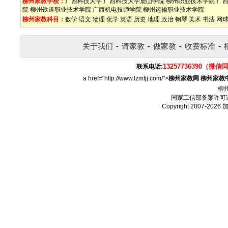
柳州家教学校：
广西科技大学
广西科技大学鹿山学院
柳州职业技术学院
广
院
柳州铁道职业技术学院
广西机电技师学院
柳州运输职业技术学院
柳州家教科目：
数学
语文
物理
化学
英语
历史
地理
政治
钢琴
美术
书法
网
关于我们
-
请家教
-
做家教
-
收费标准
-
13257736390（微信
联系电话:
a href="http://www.lzmfjj.com/">
柳州家教网
柳州家教
柳
国家工信部备案许可
Copyright 2007-2026