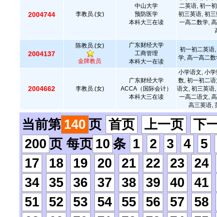
中山大学
二英语, 初一初
2004744
李教员.(女)
预防医学
初三英语, 初三
本科大三在读
一高二数学, 高
广东财经大学
陈教员.(女)
初一初二英语,
2004137
工商管理
学, 高一高二数
金牌教员
本科大一在读
小学语文, 小学
广东财经大学
数, 初一初二语
2004662
李教员.(女)
ACCA（国际会计）
语文, 初三英语,
本科大三在读
一高二语文, 高
高三英语, 
当前第
140
页
首页
上一页
下
200
页 每页
10
条
1
2
3
4
5
17
18
19
20
21
22
23
24
34
35
36
37
38
39
40
41
51
52
53
54
55
56
57
58