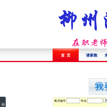
首 页
请家教
教员编号
专业: