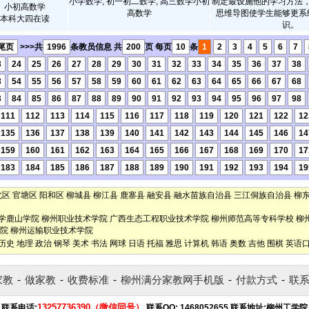
小学数学, 初一初二数学, 高三数学小初
制定最设施他的学习方法
小初高数学
高数学
思维导图使学生能够更系
本科大四在读
识。
尾页
>>>共
1996
条教员信息 共
200
页 每页
10
条
1
2
3
4
5
6
7
3
24
25
26
27
28
29
30
31
32
33
34
35
36
37
38
3
54
55
56
57
58
59
60
61
62
63
64
65
66
67
68
3
84
85
86
87
88
89
90
91
92
93
94
95
96
97
98
111
112
113
114
115
116
117
118
119
120
121
122
12
135
136
137
138
139
140
141
142
143
144
145
146
14
159
160
161
162
163
164
165
166
167
168
169
170
17
183
184
185
186
187
188
189
190
191
192
193
194
19
北区
官塘区
阳和区
柳城县
柳江县
鹿寨县
融安县
融水苗族自治县
三江侗族自治县
柳
学鹿山学院
柳州职业技术学院
广西生态工程职业技术学院
柳州师范高等专科学校
柳
院
柳州运输职业技术学院
历史
地理
政治
钢琴
美术
书法
网球
日语
托福
雅思
计算机
韩语
奥数
吉他
围棋
英语
家教
-
做家教
-
收费标准
-
柳州满分家教网手机版
-
付款方式
-
联
13257736390（微信同号）
联系电话:
联系QQ:
1468052655
联系地址:
柳州工学院