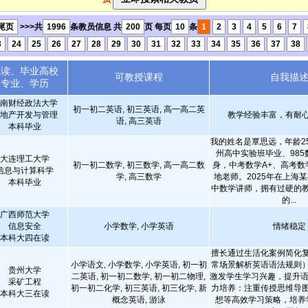
尾页
>>>共
1996
条教员信息 共
200
页 每页
10
条
1
2
3
4
5
6
7
3
24
25
26
27
28
29
30
31
32
33
34
35
36
37
38
就读、毕业高校
可教授课程
自我描
专业、学历
南财经政法大学
初一初二英语, 初三英语, 高一高二英
地产开发与管理
教学经验丰富，有耐
语, 高三英语
本科毕业
我的姓名是覃思远，年龄2
州高中实验班毕业、98
大连理工大学
初一初二数学, 初三数学, 高一高二数
身，中考数学A+、高考数学
信息与计算科学
学, 高三数学
地老师。2025年在上海
本科毕业
中数学讲师，拥有过硬的
的...
广西师范大学
信息安全
小学数学, 小学英语
情绪稳定
本科大四在读
擅长通过生活化案例简化
小学语文, 小学数学, 小学英语, 初一初
常场景解析英语语法规则
贵州大学
二英语, 初一初二数学, 初一初二物理,
激发学生学习兴趣，提升语
采矿工程
初一初二化学, 初三英语, 初三化学, 新
力培养：注重传授思维导
本科大三在读
概念英语, 游泳
想等高效学习策略，培养