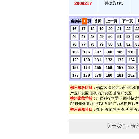
2006217
孙教员.(女)
当前第
1
页
首页
上一页
下一页
16
17
18
19
20
21
22
2
46
47
48
49
50
51
52
5
76
77
78
79
80
81
82
8
105
106
107
108
109
110
129
130
131
132
133
134
153
154
155
156
157
158
177
178
179
180
181
182
柳州家教区域：
柳南区
鱼峰区
城中区
柳
产业开发区
旧机场开发区
基隆开发区
柳州家教学校：
广西科技大学
广西科技大
院
柳州铁道职业技术学院
广西机电技师学
柳州家教科目：
数学
语文
物理
化学
英语
关于我们
-
请