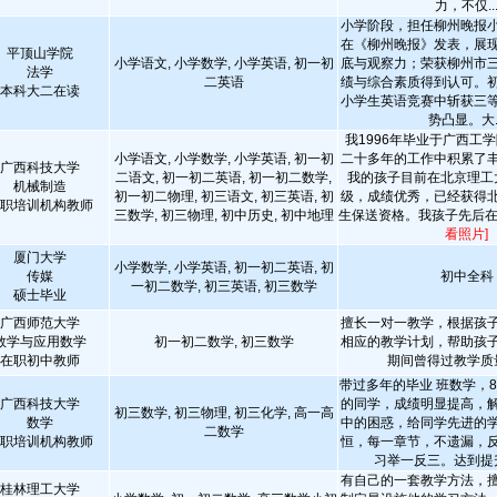
力，不仅..
小学阶段，担任柳州晚报
在《柳州晚报》发表，展
平顶山学院
小学语文, 小学数学, 小学英语, 初一初
底与观察力；荣获柳州市
法学
二英语
绩与综合素质得到认可。
本科大二在读
小学生英语竞赛中斩获三
势凸显。大..
我1996年毕业于广西工
小学语文, 小学数学, 小学英语, 初一初
二十多年的工作中积累了
广西科技大学
二语文, 初一初二英语, 初一初二数学,
我的孩子目前在北京理工
机械制造
初一初二物理, 初三语文, 初三英语, 初
级，成绩优秀，已经获得
职培训机构教师
三数学, 初三物理, 初中历史, 初中地理
生保送资格。我孩子先后在古
看照片]
厦门大学
小学数学, 小学英语, 初一初二英语, 初
传媒
初中全科
一初二数学, 初三英语, 初三数学
硕士毕业
广西师范大学
擅长一对一教学，根据孩
数学与应用数学
初一初二数学, 初三数学
相应的教学计划，帮助孩
在职初中教师
期间曾得过教学质
带过多年的毕业 班数学，8
广西科技大学
的同学，成绩明显提高，
初三数学, 初三物理, 初三化学, 高一高
数学
中的困惑，给同学先进的
二数学
职培训机构教师
恒，每一章节，不遗漏，
习举一反三。达到提
有自己的一套教学方法，
桂林理工大学