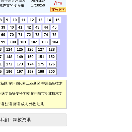
，惯于通过总结和
2026/6/2
详情
17:39:59
统连贯的接收知
8
9
10
11
12
13
14
15
39
40
41
42
43
44
45
69
70
71
72
73
74
75
99
100
101
102
103
104
3
124
125
126
127
128
7
148
149
150
151
152
1
172
173
174
175
176
5
196
197
198
199
200
东新区
柳州市阳和工业新区
柳州高新技术
州医学高等专科学校
柳州城市职业技术学
口语
法语
德语
成人
外教
幼儿
系我们
-
家教资讯