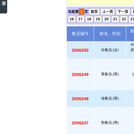
当前第
1
页
首页
上一页
下一页
16
17
18
19
20
21
22
2
教员编号
姓名、性别
中
2006250
许教员.(女)
房
2006249
覃教员.(男)
2006248
张教员.(男)
2006247
郭教员.(男)