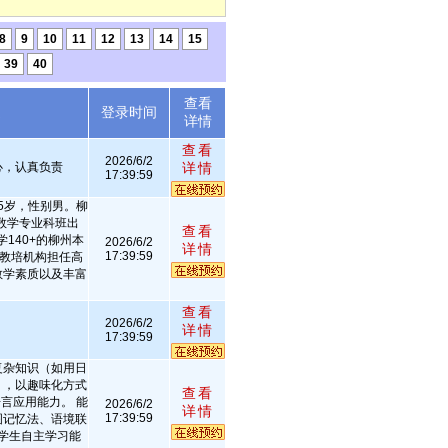
8
9
10
11
12
13
14
15
39
40
查看
述
登录时间
详情
查看
2026/6/2
心，认真负责
详情
17:39:59
5岁，性别男。柳
5数学专业科班出
查看
140+的柳州本
2026/6/2
详情
17:39:59
某教培机构担任高
教学素质以及丰富
查看
2026/6/2
详情
17:39:59
复杂知识（如用日
），以趣味化方式
查看
言应用能力。 能
2026/6/2
详情
17:39:59
图记忆法、语境联
学生自主学习能