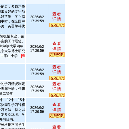
.
小记者，多篇习作
现出良好的文字功
查看
三好学生，学习成
2026/6/2
详情
17:39:59
初中时，在全国中
等奖，英语学科优
.
学院机械专业，在
丰富的工作经验。
查看
大学读大学四年
2026/6/2
详情
17:39:59
北京大学博士研究
亭山小学...
[查
查看
2026/6/2
详情
17:39:59
查看
子的学习情况制定
2026/6/2
子查漏补缺，任职
详情
17:39:59
量二等奖
中，12中，15中
查看
解决同学学习过程
2026/6/2
详情
学习方法，持之以
17:39:59
反复多次巩固。学
升的目的。
擅长根据不同学生
查看