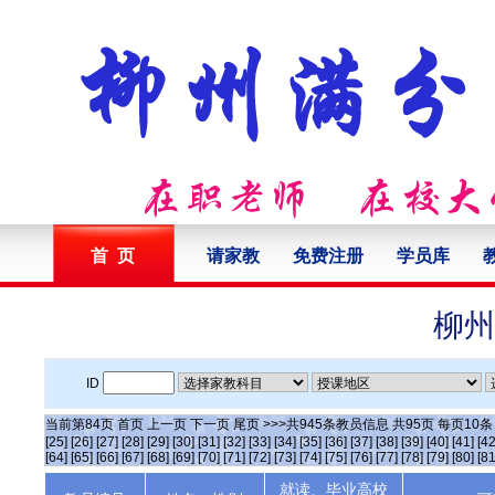
首 页
请家教
免费注册
学员库
柳州
ID
当前第
84
页
首页
上一页
下一页
尾页
>>>共
945
条教员信息 共
95
页 每页
10
[25]
[26]
[27]
[28]
[29]
[30]
[31]
[32]
[33]
[34]
[35]
[36]
[37]
[38]
[39]
[40]
[41]
[42
[64]
[65]
[66]
[67]
[68]
[69]
[70]
[71]
[72]
[73]
[74]
[75]
[76]
[77]
[78]
[79]
[80]
[81
就读、毕业高校