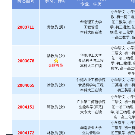
教员编号
姓名、性别
可
专业、学历
小学语文, 小学
数, 初一初二语
华南理工大学
初二数学, 初
2003711
黄教员.(男)
工程管理
学, 初三语文, 
本科大四在读
物理, 初三化学,
一高二数学, 高
高三
小学语文, 小学
二语文, 初一初
华南理工大学
汤教员.(女)
初一初二物理,
2003678
食品科学与工程
学, 初三物理,
金牌教员
本科大二在读
数学, 高一高二
中
仲恺农业工程学院
小学语文, 小学
2004055
徐教员.(女)
食品科学与工程
二英语, 初一初
本科大三在读
初三英语, 
小学语文, 小学
广东第二师范学院
二语文, 初一初
2004151
谭教员.(女)
生物科学{师范}
初一初二物理,
大专大一在读
学, 初三物理,
高一高二化学,
小学数学, 小学
华南农业大学
二数学, 初一初
2004172
林教员.(男)
公共管理学
初三数学, 初三