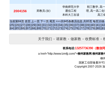
华南师范大学
初三数学, 高
2004156
郑教员.(女)
通信工程
理, 高一高二化
本科大三在读
高三化
当前第
84
页
首页
上一页
下一页
尾页
>>>共
945
条教员信息 共
95
页 每页
10
[25]
[26]
[27]
[28]
[29]
[30]
[31]
[32]
[33]
[34]
[35]
[36]
[37]
[38]
[39]
[40]
[41]
[42
[64]
[65]
[66]
[67]
[68]
[69]
[70]
[71]
[72]
[73]
[74]
[75]
[76]
[77]
[78]
[79]
[80]
[81
关于我们
-
请家教
-
做家教
-
收费标准
-
13257736390（微信
联系电话:
a href="http://www.lzmfjj.com/">
柳州家教网
柳州家教
柳
国家工信部备案许可
Copyright 2007-2026