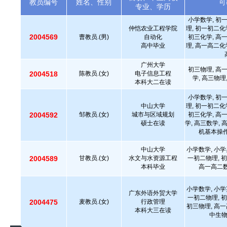
教员编号
姓名、性别
可
专业、学历
小学数学, 初
仲恺农业工程学院
理, 初一初二化
2004569
曹教员.(男)
自动化
初三化学, 高
高中毕业
理, 高一高二化
广州大学
初三物理, 高
2004518
陈教员.(女)
电子信息工程
学, 高三物理
本科大二在读
小学数学, 初
中山大学
理, 初一初二化
2004592
邹教员.(女)
城市与区域规划
初三化学, 高
硕士在读
学, 高三数学, 
机基本操作
中山大学
小学数学, 小学
2004589
甘教员.(女)
水文与水资源工程
一初二物理, 初
本科毕业
高一高二数
小学数学, 小学
广东外语外贸大学
一初二物理, 初
2004475
麦教员.(女)
行政管理
初三物理, 高一
本科大三在读
中生