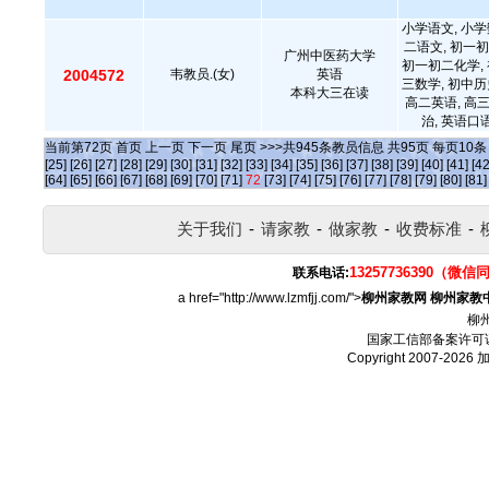
小学语文, 小学
二语文, 初一初
广州中医药大学
初一初二化学, 
2004572
韦教员.(女)
英语
三数学, 初中历
本科大三在读
高二英语, 高
治, 英语口
当前第
72
页
首页
上一页
下一页
尾页
>>>共
945
条教员信息 共
95
页 每页
10
[25]
[26]
[27]
[28]
[29]
[30]
[31]
[32]
[33]
[34]
[35]
[36]
[37]
[38]
[39]
[40]
[41]
[42
[64]
[65]
[66]
[67]
[68]
[69]
[70]
[71]
72
[73]
[74]
[75]
[76]
[77]
[78]
[79]
[80]
[81]
关于我们
-
请家教
-
做家教
-
收费标准
-
13257736390（微信
联系电话:
a href="http://www.lzmfjj.com/">
柳州家教网
柳州家教
柳
国家工信部备案许可
Copyright 2007-2026