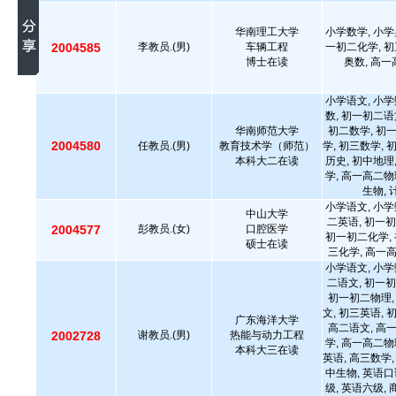
华南理工大学
小学数学, 小学
2004585
李教员.(男)
车辆工程
一初二化学, 初
博士在读
奥数, 高一
小学语文, 小学
数, 初一初二语
华南师范大学
初二数学, 初
2004580
任教员.(男)
教育技术学（师范）
学, 初三数学, 
本科大二在读
历史, 初中地理
学, 高一高二物
生物,
小学语文, 小学
中山大学
二英语, 初一初
2004577
彭教员.(女)
口腔医学
初一初二化学, 
硕士在读
三化学, 高一
小学语文, 小学
二语文, 初一初
初一初二物理,
文, 初三英语, 
广东海洋大学
高二语文, 高
2002728
谢教员.(男)
热能与动力工程
学, 高一高二物
本科大三在读
英语, 高三数学,
中生物, 英语口
级, 英语六级,