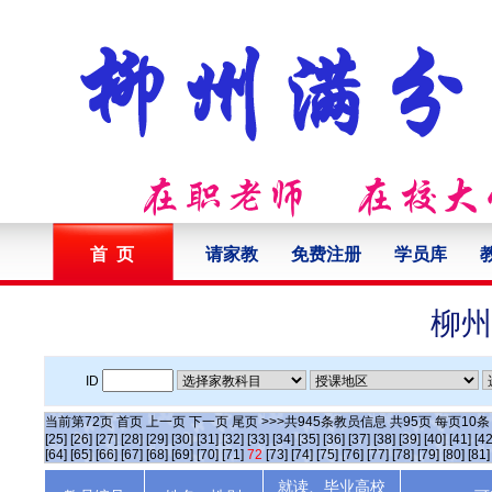
首 页
请家教
免费注册
学员库
柳州
ID
当前第
72
页
首页
上一页
下一页
尾页
>>>共
945
条教员信息 共
95
页 每页
10
[25]
[26]
[27]
[28]
[29]
[30]
[31]
[32]
[33]
[34]
[35]
[36]
[37]
[38]
[39]
[40]
[41]
[42
[64]
[65]
[66]
[67]
[68]
[69]
[70]
[71]
72
[73]
[74]
[75]
[76]
[77]
[78]
[79]
[80]
[81]
就读、毕业高校