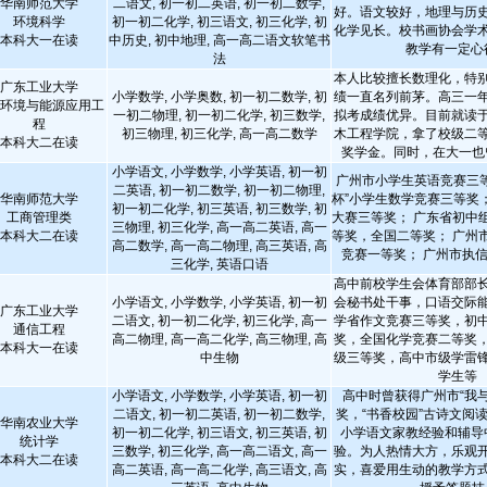
华南师范大学
二语文, 初一初二英语, 初一初二数学,
好。语文较好，地理与历
环境科学
初一初二化学, 初三语文, 初三化学, 初
化学见长。校书画协会学
本科大一在读
中历史, 初中地理, 高一高二语文软笔书
教学有一定心
法
本人比较擅长数理化，特
广东工业大学
小学数学, 小学奥数, 初一初二数学, 初
绩一直名列前茅。高三一
环境与能源应用工
一初二物理, 初一初二化学, 初三数学,
拟考成绩优异。目前就读
程
初三物理, 初三化学, 高一高二数学
木工程学院，拿了校级二
本科大二在读
奖学金。同时，在大一也曾
小学语文, 小学数学, 小学英语, 初一初
广州市小学生英语竞赛三等
二英语, 初一初二数学, 初一初二物理,
华南师范大学
杯”小学生数学竞赛三等奖；
初一初二化学, 初三英语, 初三数学, 初
工商管理类
大赛三等奖； 广东省初中
三物理, 初三化学, 高一高二英语, 高一
本科大二在读
等奖，全国二等奖； 广州
高二数学, 高一高二物理, 高三英语, 高
竞赛一等奖； 广州市执信中
三化学, 英语口语
高中前校学生会体育部部
小学语文, 小学数学, 小学英语, 初一初
会秘书处干事，口语交际
广东工业大学
二语文, 初一初二化学, 初三化学, 高一
学省作文竞赛三等奖，初
通信工程
高二物理, 高一高二化学, 高三物理, 高
奖，全国化学竞赛二等奖
本科大一在读
中生物
级三等奖，高中市级学雷
学生等
小学语文, 小学数学, 小学英语, 初一初
高中时曾获得广州市“我
二语文, 初一初二英语, 初一初二数学,
奖，“书香校园”古诗文阅
华南农业大学
初一初二化学, 初三语文, 初三英语, 初
小学语文家教经验和辅导
统计学
三数学, 初三化学, 高一高二语文, 高一
验。为人热情大方，乐观
本科大二在读
高二英语, 高一高二化学, 高三语文, 高
实，喜爱用生动的教学方