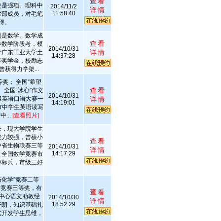
查看
史是强项。理科中
2014/11/2
详情
11:58:40
术部成员，对毛笔
得。
别是数学。数学成
查看
年数学阶段考，模
2014/10/31
详情
于广东工业大学土
14:37:28
等奖学金，校励志
获得力学架...
奖； 全国“希望
查看
 全国“冰心”作文
2014/10/31
组英语口语大赛一
详情
14:19:01
市中学生英语读写
...
[查看照片]
长，现大学院学生
能力较强，曾获小
查看
中省生物联赛三等
2014/10/31
详情
14:17:29
，全国数学竞赛市
锋标兵，市级三好
与化学”竞赛二等
读竞赛三等奖，有
查看
中心语文助教经
2014/10/30
详情
18:52:29
开朗，知识基础扎
式开发学生思维，