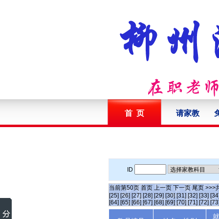
首 页
请家教
ID
当前第
50
页
首页
上一页
下一页
尾页
>>>
[25]
[26]
[27]
[28]
[29]
[30]
[31]
[32]
[33]
[34
[64]
[65]
[66]
[67]
[68]
[69]
[70]
[71]
[72]
[73