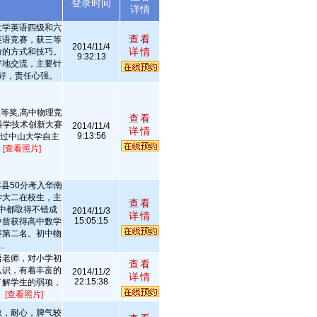
述
登录时间
详情
大学英语四级和六
查看
英语竞赛，获三等
2014/11/4
详情
特的方式和技巧。
9:32:13
好地交流，主要针
好，责任心强。
等奖,高中物理竞
查看
科学技术创新大赛
2014/11/4
详情
9:13:56
通过中山大学自主
.
[查看照片]
县50分考入华南
学大二在校生，主
查看
中都取得不错成
2014/11/3
详情
15:05:15
中曾获得高中数学
赛第二名。初中物
.
语老师，对小学初
查看
认识，有着丰富的
2014/11/2
详情
22:15:38
了解学生的弱项，
。
[查看照片]
教，耐心，脾气较