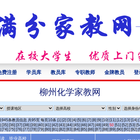
免费注册
学员库
教员库
专职教师
金牌教员
登
柳州化学家教网
共
945
条教员信息 共
95
页 每页
10
条
[1]
[2]
[3]
[4]
[5]
[6]
[7]
[8]
[9]
[10]
[11]
[12]
[13]
[14]
[
]
[35]
[36]
[37]
[38]
[39]
[40]
[41]
[42]
[43]
[44]
[45]
[46]
[47]
[48]
[49]
50
[51]
[52]
[53]
[5
]
[74]
[75]
[76]
[77]
[78]
[79]
[80]
[81]
[82]
[83]
[84]
[85]
[86]
[87]
[88]
[89]
[90]
[91]
[92]
[
就读、毕业高校