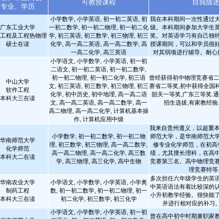
可教授课程
自我描
专业、学历
小学数学, 小学英语, 初一初二英语, 初
我在本科期间一次性通过
广东工业大学
一初二数学, 初一初二物理, 初一初二化
级。本科期间参加大学生
工程及工程热物理
学, 初三英语, 初三数学, 初三物理, 初三
奖。对英语学习有自己独
硕士在读
化学, 高一高二英语, 高一高二数学, 高
授课期间，可以和学员很
一高二化学, 高三英语
对其弱项进行辅导。耐心
小学语文, 小学数学, 小学英语, 初一初
二语文, 初一初二英语, 初一初二数学,
初一初二物理, 初一初二化学, 初三语
曾经获得初中物理竞赛省二
中山大学
文, 初三英语, 初三数学, 初三物理, 初三
赛省二等奖,初中获得全国
软件工程
化学, 初中历史, 初中地理, 高一高二语
韶关一等奖,广东三等奖.
本科大三在读
文, 高一高二英语, 高一高二数学, 高一
招生选拔,有家教经验
高二物理, 高一高二化学, 计算机基本操
作, 计算机应用中级
我来自贵州遵义，以超重本
小学数学, 初一初二数学, 初一初二物
师范大学，是华南师范大
华南师范大学
理, 初三数学, 初三物理, 高一高二数学,
修专业化学师范，在初高
化学师范
高一高二物理, 高一高二化学, 高三数
绩，尤其擅长理科，在高
本科大二在读
学, 高三物理, 高三化学, 高中生物
竞赛第三名。高中物理竞
理竞赛特等..
多次担任六年级学生的英
华南农业大学
小学语文, 小学数学, 小学英语, 小学奥
中英语语法有着比较深的
制药工程
数, 初一初二数学, 初一初二物理, 初一
小升初教学经验。很快能
本科大三在读
初二化学, 初三数学, 初三化学
并进行相对应的补习
小学语文, 小学数学, 小学英语, 初一初
曾在高中初中时期兼职家