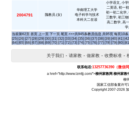
小学语文, 小学
二英语, 初一初
华南理工大学
初一初二化学, 
2004791
隗教员.(女)
电子科学与技术
三数学, 初三物
本科大二在读
高二数学, 高
学
当前第
62
页
首页
上一页
下一页
尾页
>>>共
945
条教员信息 共
95
页 每页
10
[25]
[26]
[27]
[28]
[29]
[30]
[31]
[32]
[33]
[34]
[35]
[36]
[37]
[38]
[39]
[40]
[41]
[42
[64]
[65]
[66]
[67]
[68]
[69]
[70]
[71]
[72]
[73]
[74]
[75]
[76]
[77]
[78]
[79]
[80]
[81
关于我们
-
请家教
-
做家教
-
收费标准
-
13257736390（微信
联系电话:
a href="http://www.lzmfjj.com/">
柳州家教网
柳州家教
柳
国家工信部备案许可
Copyright 2007-2026