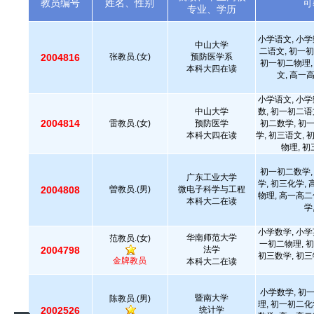
教员编号
姓名、性别
可
专业、学历
小学语文, 小学
中山大学
二语文, 初一初
2004816
张教员.(女)
预防医学系
初一初二物理,
本科大四在读
文, 高一
小学语文, 小学
中山大学
数, 初一初二语
2004814
雷教员.(女)
预防医学
初二数学, 初
本科大四在读
学, 初三语文, 
物理, 
初一初二数学,
广东工业大学
学, 初三化学,
2004808
曽教员.(男)
微电子科学与工程
物理, 高一高二
本科大二在读
学
小学数学, 小学
华南师范大学
范教员.(女)
一初二物理, 初
2004798
法学
初三数学, 初三
金牌教员
本科大二在读
小学数学, 初
暨南大学
陈教员.(男)
理, 初一初二化
2002526
统计学