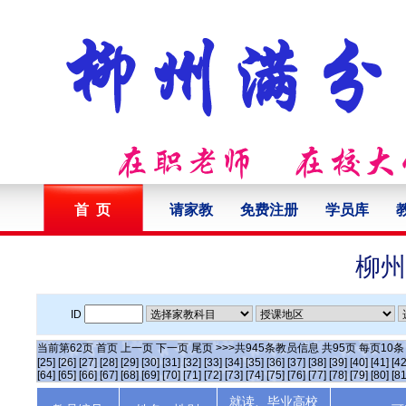
首 页
请家教
免费注册
学员库
柳州
ID
当前第
62
页
首页
上一页
下一页
尾页
>>>共
945
条教员信息 共
95
页 每页
10
[25]
[26]
[27]
[28]
[29]
[30]
[31]
[32]
[33]
[34]
[35]
[36]
[37]
[38]
[39]
[40]
[41]
[42
[64]
[65]
[66]
[67]
[68]
[69]
[70]
[71]
[72]
[73]
[74]
[75]
[76]
[77]
[78]
[79]
[80]
[81
就读、毕业高校