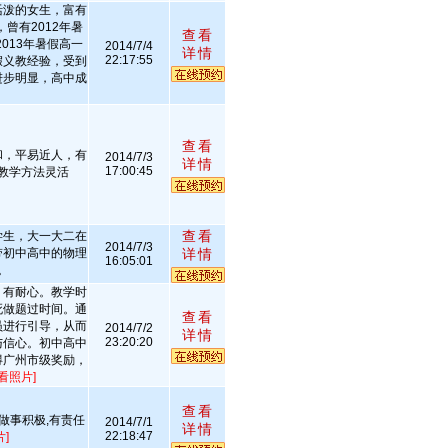
活泼的女生，富有
曾有2012年暑
查看
013年暑假高一
2014/7/4
详情
22:17:55
假义教经验，受到
进步明显，高中成
查看
和，平易近人，有
2014/7/3
详情
17:00:45
教学方法灵活
查看
学生，大一大二在
2014/7/3
带初中高中的物理
详情
16:05:01
。
，有耐心。教学时
死做题过时间。通
查看
员进行引导，从而
2014/7/2
详情
23:20:20
与信心。初中高中
得广州市级奖励，
看照片]
查看
做事积极,有责任
2014/7/1
详情
22:18:47
]