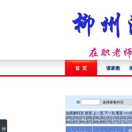
首 页
请家教
ID
当前第
81
页
首页
上一页
下一页
尾页
>>>
[25]
[26]
[27]
[28]
[29]
[30]
[31]
[32]
[33]
[34
[64]
[65]
[66]
[67]
[68]
[69]
[70]
[71]
[72]
[73