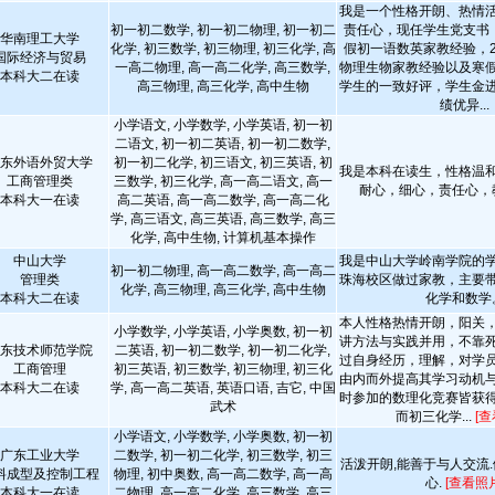
我是一个性格开朗、热情
初一初二数学, 初一初二物理, 初一初二
责任心，现任学生党支书，
华南理工大学
化学, 初三数学, 初三物理, 初三化学, 高
假初一语数英家教经验，2
国际经济与贸易
一高二物理, 高一高二化学, 高三数学,
物理生物家教经验以及寒
本科大二在读
高三物理, 高三化学, 高中生物
学生的一致好评，学生金
绩优异...
小学语文, 小学数学, 小学英语, 初一初
二语文, 初一初二英语, 初一初二数学,
东外语外贸大学
初一初二化学, 初三语文, 初三英语, 初
我是本科在读生，性格温
工商管理类
三数学, 初三化学, 高一高二语文, 高一
耐心，细心，责任心，
本科大一在读
高二英语, 高一高二数学, 高一高二化
学, 高三语文, 高三英语, 高三数学, 高三
化学, 高中生物, 计算机基本操作
中山大学
我是中山大学岭南学院的
初一初二物理, 高一高二数学, 高一高二
管理类
珠海校区做过家教，主要
化学, 高三物理, 高三化学, 高中生物
本科大二在读
化学和数学
本人性格热情开朗，阳关
小学数学, 小学英语, 小学奥数, 初一初
讲方法与实践并用，不靠
东技术师范学院
二英语, 初一初二数学, 初一初二化学,
过自身经历，理解，对学
工商管理
初三英语, 初三数学, 初三物理, 初三化
由内而外提高其学习动机
本科大二在读
学, 高一高二英语, 英语口语, 吉它, 中国
时参加的数理化竞赛皆获
武术
而初三化学...
[查
小学语文, 小学数学, 小学奥数, 初一初
广东工业大学
二数学, 初一初二化学, 初三数学, 初三
活泼开朗,能善于与人交流.
料成型及控制工程
物理, 初中奥数, 高一高二数学, 高一高
心.
[查看照片
本科大一在读
二物理, 高一高二化学, 高三数学, 高三