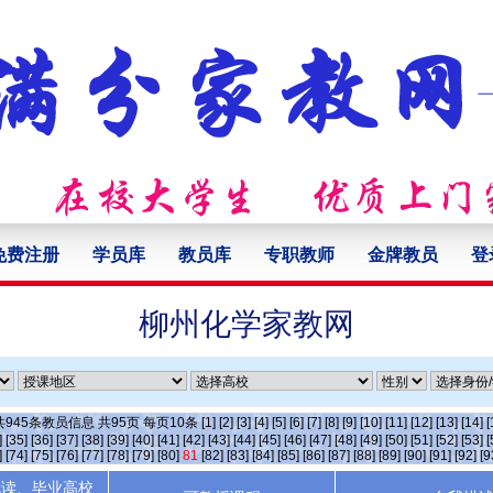
免费注册
学员库
教员库
专职教师
金牌教员
登
柳州化学家教网
共
945
条教员信息 共
95
页 每页
10
条
[1]
[2]
[3]
[4]
[5]
[6]
[7]
[8]
[9]
[10]
[11]
[12]
[13]
[14]
[
]
[35]
[36]
[37]
[38]
[39]
[40]
[41]
[42]
[43]
[44]
[45]
[46]
[47]
[48]
[49]
[50]
[51]
[52]
[53]
[
]
[74]
[75]
[76]
[77]
[78]
[79]
[80]
81
[82]
[83]
[84]
[85]
[86]
[87]
[88]
[89]
[90]
[91]
[92]
[9
就读、毕业高校