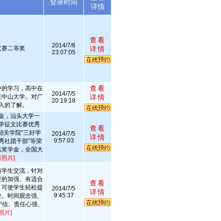
述
登录时间
详情
查看
2014/7/6
竞赛二等奖
详情
23:07:05
查看
中的学习，高中在
2014/7/5
在中山大学。对广
详情
20:19:18
入的了解。
金，汕头大学一
学征文比赛优秀
查看
韶关学院“三好学
2014/7/5
详情
9:57:03
优秀社团干部”等荣
志奖学金，全国大
看照片]
与学生交流，针对
应的加强。有适合
查看
，可使学生轻松提
2014/7/5
详情
9:45:37
业。时间观念强、
守信、责任心强、
照片]