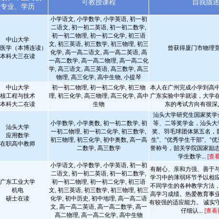
可教授课程
自我描
专业、学历
小学语文, 小学数学, 小学英语, 初一初
二语文, 初一初二英语, 初一初二数学,
初一初二物理, 初一初二化学, 初三语
中山大学
文, 初三英语, 初三数学, 初三物理, 初三
医学（本博连读）
曾获得厦门市物理
化学, 高一高二语文, 高一高二英语, 高
本科大三在读
一高二数学, 高一高二物理, 高一高二化
学, 高三语文, 高三英语, 高三数学, 高三
物理, 高三化学, 高中生物, 小提琴
中山大学
初一初二物理, 初一初二化学, 初三物
本人在广州完成小学到高
核工程与技术
理, 初三化学, 高三物理, 高三化学, 高中
广东实验中学就读，大学
本科大二在读
生物
东的考试方向有很深
汕头大学研究生国家奖学
小学数学, 小学奥数, 初一初二数学, 初
等、二等奖学金，汕头大
汕头大学
一初二物理, 初一初二化学, 初三数学,
奖、羽毛球团体第五名，
应用数学
初三物理, 初三化学, 初中奥数, 高一高
生”、“优秀学生干部”、“
在职高中教师
二数学, 高三数学
誉称号，韶关学院国家励
学生数学...
[查
小学语文, 小学数学, 小学英语, 初一初
有耐心、亲和力强、善于
二语文, 初一初二英语, 初一初二数学,
学习中的薄弱环节予以相
广东工业大学
初一初二物理, 初一初二化学, 初三语
不同学生的各种教学方法
机电
文, 初三英语, 初三数学, 初三物理, 初三
高学习成绩。热爱教育事
硕士在读
化学, 初中历史, 初中地理, 高一高二语
有较强的适应能力。 诚实
文, 高一高二英语, 高一高二数学, 高一
仔细认...
[查看
高二物理, 高一高二化学, 高中生物