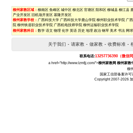
柳州家教区域：
柳南区
鱼峰区
城中区
柳北区
官塘区
阳和区
柳城县
柳江县
产业开发区
旧机场开发区
基隆开发区
柳州家教学校：
广西科技大学
广西科技大学鹿山学院
柳州职业技术学院
广西
院
柳州铁道职业技术学院
广西机电技师学院
柳州运输职业技术学院
柳州家教科目：
数学
语文
物理
化学
英语
历史
地理
政治
钢琴
美术
书法
网球
关于我们
-
请家教
-
做家教
-
收费标准
-
13257736390（微信
联系电话:
a href="http://www.lzmfjj.com/">
柳州家教网
柳州家教
柳
国家工信部备案许可
Copyright 2007-2026