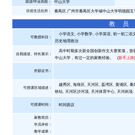
就读/毕业高校：
中山大学
目前生活住所：
番禺区.广州市番禺区大学城中山大学明德园五
教 员
小学语文, 小学数学, 小学英语, 初一初二语文,
可教授科目：
历史地理政治
高中时期多次获全国创新作文大赛奖项，曾获
自我描述、特长展示
：
中山大学，有过一定的家教经验。
(
新手上路
所获证书
：
越秀区, 海珠区, 天河区, 荔湾区, 黄埔区, 
可授课区域描述：
铁站, 天河区沙河顶, 天河体育中心, 天河岗顶
可授课时间：
时间面议
家教简历：
学员评价：
教学成果：