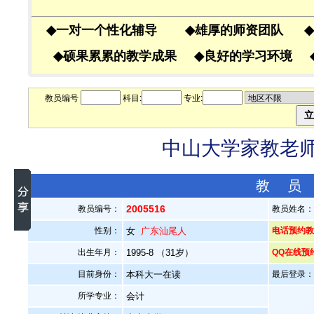
◆
一对一个性化辅导
◆
雄厚的师资团队
◆
◆
硕果累累的教学成果
◆
良好的学习环境
教员编号
科目:
专业:
中山大学家教老师—
教 员
2005516
教员编号：
教员姓名
性别：
女
广东汕尾人
电话预约教员
出生年月：
1995-8 （31岁）
QQ在线预
目前身份：
本科大一在读
最后登录：20
所学专业：
会计