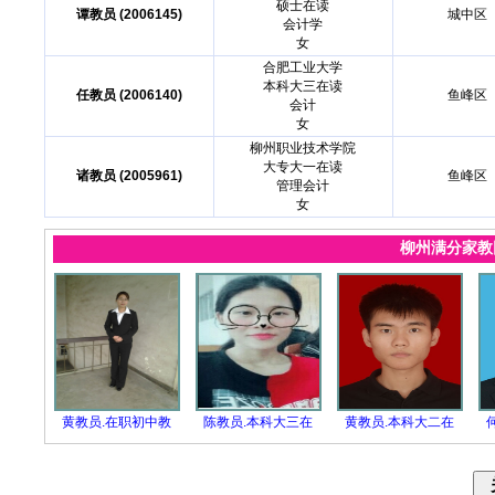
硕士在读
谭教员 (2006145)
城中区
会计学
女
合肥工业大学
本科大三在读
任教员 (2006140)
鱼峰区
会计
女
柳州职业技术学院
大专大一在读
诸教员 (2005961)
鱼峰区
管理会计
女
柳州满分家
黄教员.在职初中教
陈教员.本科大三在
黄教员.本科大二在