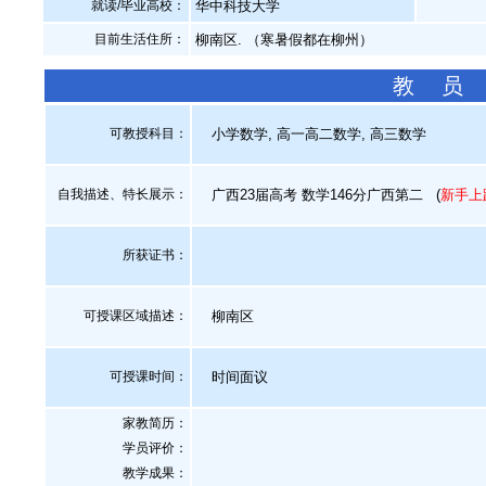
就读/毕业高校：
华中科技大学
目前生活住所：
柳南区. （寒暑假都在柳州）
教 员
可教授科目：
小学数学, 高一高二数学, 高三数学
自我描述、特长展示
：
广西23届高考 数学146分广西第二
(
新手上
所获证书
：
可授课区域描述：
柳南区
可授课时间：
时间面议
家教简历：
学员评价：
教学成果：