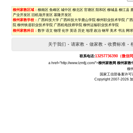
柳州家教区域：
柳南区
鱼峰区
城中区
柳北区
官塘区
阳和区
柳城县
柳江县
产业开发区
旧机场开发区
基隆开发区
柳州家教学校：
广西科技大学
广西科技大学鹿山学院
柳州职业技术学院
广西
院
柳州铁道职业技术学院
广西机电技师学院
柳州运输职业技术学院
柳州家教科目：
数学
语文
物理
化学
英语
历史
地理
政治
钢琴
美术
书法
网球
关于我们
-
请家教
-
做家教
-
收费标准
-
13257736390（微信
联系电话:
a href="http://www.lzmfjj.com/">
柳州家教网
柳州家教
柳
国家工信部备案许可
Copyright 2007-2026