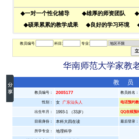
◆
一对一个性化辅导
◆
雄厚的师资团队
◆
◆
硕果累累的教学成果
◆
良好的学习环境
教员编号
科目:
专业:
华南师范大学家教老师
教 员
2005177
教员编号：
教员姓名
性别：
女
广东汕头人
电话预约教员
出生年月：
1993-1 （33岁）
QQ在线预
目前身份：
本科大四在读
最后登录：20
所学专业：
地理科学