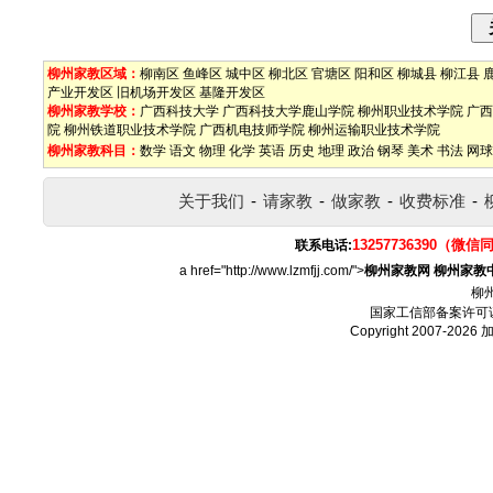
柳州家教区域：
柳南区
鱼峰区
城中区
柳北区
官塘区
阳和区
柳城县
柳江县
产业开发区
旧机场开发区
基隆开发区
柳州家教学校：
广西科技大学
广西科技大学鹿山学院
柳州职业技术学院
广西
院
柳州铁道职业技术学院
广西机电技师学院
柳州运输职业技术学院
柳州家教科目：
数学
语文
物理
化学
英语
历史
地理
政治
钢琴
美术
书法
网球
关于我们
-
请家教
-
做家教
-
收费标准
-
13257736390（微信
联系电话:
a href="http://www.lzmfjj.com/">
柳州家教网
柳州家教
柳
国家工信部备案许可
Copyright 2007-2026