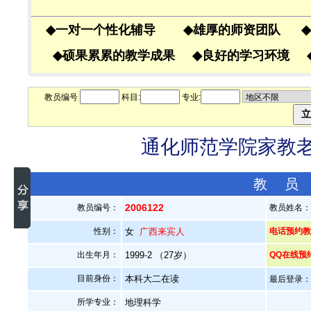
◆
一对一个性化辅导
◆
雄厚的师资团队
◆
◆
硕果累累的教学成果
◆
良好的学习环境
教员编号
科目:
专业:
通化师范学院家教老师
教 员
2006122
教员编号：
教员姓名
性别：
女
广西来宾人
电话预约教员
出生年月：
1999-2 （27岁）
QQ在线预
目前身份：
本科大二在读
最后登录：20
所学专业：
地理科学