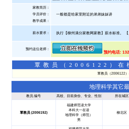
家教简历：
学员评价：
一般都是给家里附近的弟弟妹妹讲
教学成果：
薪水要求：
执行【柳州满分家教网家教】薪水标准。
【
预约这位老师：
预约电话: 13
覃教员（2006122
覃教员（200612
地理科学其它
教员.编号
高校、目前身份、专业、性别
所在城区
福建师范读大学
本科大一在读
覃教员 (2006192)
柳北区
地理科学（师范）
男
福建师范大学