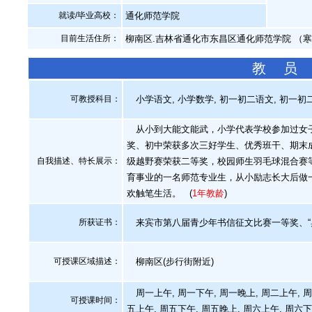
就读/毕业高校：
通化师范学院
目前生活住所：
柳南区.吉林省通化市东昌区通化师范学院 （
教 员
可教授科目：
小学语文, 小学数学, 初一初二语文, 初一初二
从小到大能文能武，小学代表学校参加过女子
奖、初中荣获多次三好学生、优秀班干、期末
自我描述、特长展示
：
级越野赛荣获二等奖，校园师生羽毛球混合赛
育事业的一名师范专业生，从小励志长大后做
欢触笔生活。
(
1年教龄
)
所获证书
：
来宾市第八届青少年书信征文比赛一等奖、“
可授课区域描述：
柳南区(步行街附近)
周一上午, 周一下午, 周一晚上, 周二上午, 周
可授课时间：
五上午, 周五下午, 周五晚上, 周六上午, 周六下