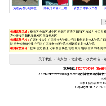
黄教员.在职初中教
陈教员.本科大三在
黄教员.本科大二在
柳州家教区域：
柳南区
鱼峰区
城中区
柳北区
官塘区
阳和区
柳城县
柳江县
产业开发区
旧机场开发区
基隆开发区
柳州家教学校：
广西科技大学
广西科技大学鹿山学院
柳州职业技术学院
广西
院
柳州铁道职业技术学院
广西机电技师学院
柳州运输职业技术学院
柳州家教科目：
数学
语文
物理
化学
英语
历史
地理
政治
钢琴
美术
书法
网球
关于我们
-
请家教
-
做家教
-
收费标准
-
13257736390（微信
联系电话:
a href="http://www.lzmfjj.com/">
柳州家教网
柳州家教
柳
国家工信部备案许可
Copyright 2007-2026