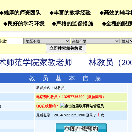
◆
雄厚的师资团队
◆
丰富的教学经验
◆
高效的辅
果
◆
良好的学习环境
◆
严格的监督措施
◆
全程的
专业:
术师范学院家教老师——林教员（2004
教 员 基 本 信 息
教员姓名：林教员
电话预约教员： 13257736390（微信同号）
岁）
QQ在线预约：
1
最后登录：2014/7/22 22:13:00 登录了
次