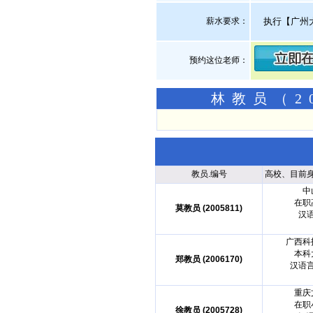
薪水要求：
执行【广州
预约这位老师：
林教员（2
教员.编号
高校、目前
中
在职
莫教员 (2005811)
汉
广西科
本科
郑教员 (2006170)
汉语
重庆
在职
徐教员 (2005728)