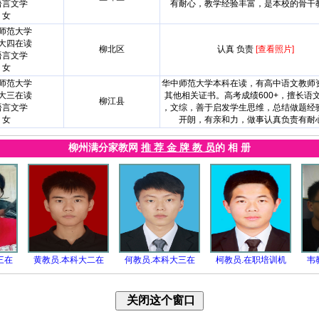
语言文学
有耐心，教学经验丰富，是本校的骨干
女
师范大学
大四在读
柳北区
认真 负责
[查看照片]
语言文学
女
师范大学
华中师范大学本科在读，有高中语文教师
大三在读
其他相关证书。高考成绩600+，擅长语
柳江县
语言文学
，文综，善于启发学生思维，总结做题经
女
开朗，有亲和力，做事认真负责有耐
柳州满分家教网
推 荐 金 牌 教 员
的 相 册
三在
黄教员.本科大二在
何教员.本科大三在
柯教员.在职培训机
韦