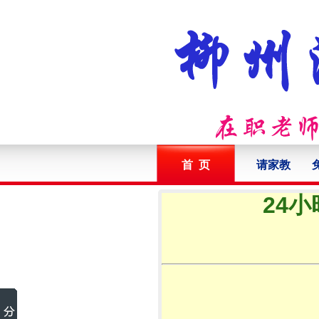
首 页
请家教
24小