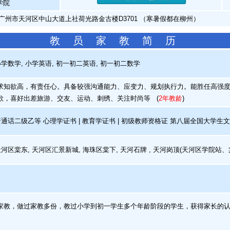
学院
广州市天河区中山大道上社荷光路金古楼D3701 （寒暑假都在柳州）
教 员 家 教 简 历
学数学, 小学英语, 初一初二英语, 初一初二数学
知欲高，有责任心。具备较强沟通能力、应变力、规划执行力。能胜任高强度
歌，喜好出差旅游、交友、运动、刺绣、关注时尚等
(
2年教龄
)
话二级乙等 心理学证书 | 教育学证书 | 初级教师资格证 第八届全国大学生
河区棠东, 天河区汇景新城, 海珠区棠下, 天河石牌 , 天河岗顶(天河区学院站、
教，做过家教多份，教过小学到初一学生多个年龄阶段的学生，获得家长的认