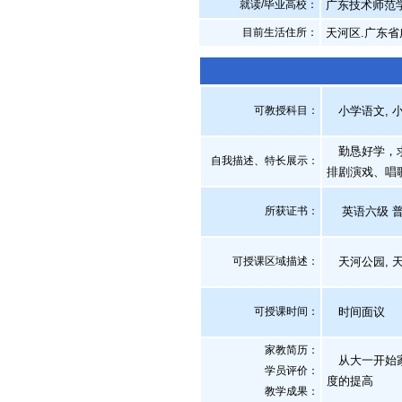
就读/毕业高校：
广东技术师范
目前生活住所：
天河区.广东省
可教授科目：
小学语文, 小
勤恳好学，求
自我描述、特长展示
：
排剧演戏、唱
所获证书
：
英语六级 普通
可授课区域描述：
天河公园, 天
可授课时间：
时间面议
家教简历：
从大一开始家
学员评价：
度的提高
教学成果：