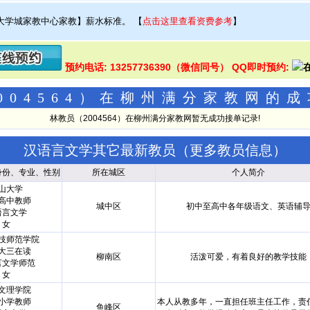
大学城家教中心家教】薪水标准。
【
点击这里查看资费参考
】
预约电话: 13257736390（微信同号） QQ即时预约:
004564）在柳州满分家教网的
林教员（2004564）在柳州满分家教网暂无成功接单记录!
汉语言文学其它最新教员（
更多教员信息
）
身份、专业、性别
所在城区
个人简介
山大学
高中教师
城中区
初中至高中各年级语文、英语辅
语言文学
女
技师范学院
大三在读
柳南区
活泼可爱，有着良好的教学技能
言文学师范
女
文理学院
小学教师
本人从教多年，一直担任班主任工作，责
鱼峰区