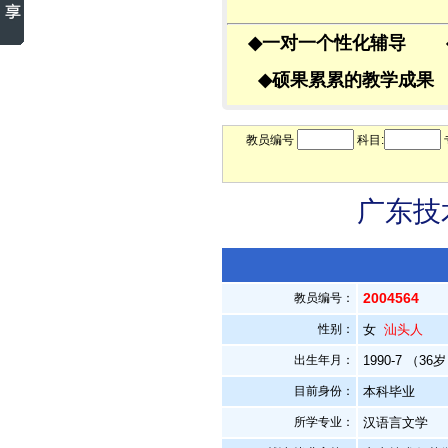
◆
一对一个性化辅导
◆
硕果累累的教学成
教员编号
科目:
广东技
2004564
教员编号：
性别：
女
汕头人
出生年月：
1990-7 （36
目前身份：
本科毕业
所学专业：
汉语言文学