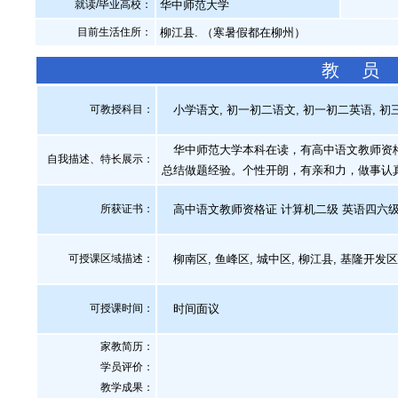
就读/毕业高校：
华中师范大学
目前生活住所：
柳江县. （寒暑假都在柳州）
教 员
可教授科目：
小学语文, 初一初二语文, 初一初二英语, 初三
华中师范大学本科在读，有高中语文教师资格
自我描述、特长展示
：
总结做题经验。个性开朗，有亲和力，做事认
所获证书
：
高中语文教师资格证 计算机二级 英语四六级
可授课区域描述：
柳南区, 鱼峰区, 城中区, 柳江县, 基隆开发区
可授课时间：
时间面议
家教简历：
学员评价：
教学成果：