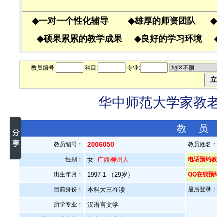
◆
一对一个性化辅导
◆
雄厚的师资团队
◆
◆
硕果累累的教学成果
◆
良好的学习环境
教员编号
科目:
专业:
华中师范大学家教老师
教 员
2006050
教员编号：
教员姓名
性别：
女
广西柳州人
电话预约教员
出生年月：
1997-1 （29岁）
QQ在线预
目前身份：
本科大三在读
最后登录：20
所学专业：
汉语言文学