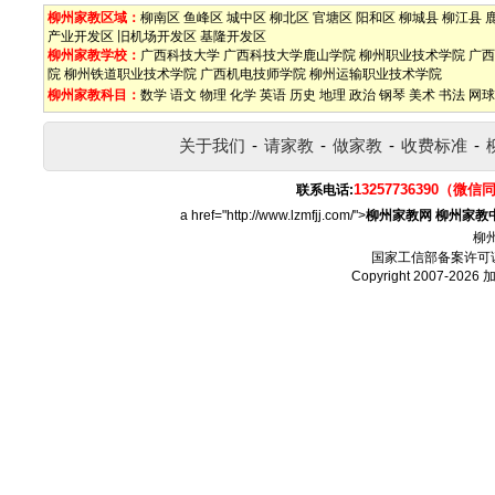
柳州家教区域：
柳南区
鱼峰区
城中区
柳北区
官塘区
阳和区
柳城县
柳江县
产业开发区
旧机场开发区
基隆开发区
柳州家教学校：
广西科技大学
广西科技大学鹿山学院
柳州职业技术学院
广西
院
柳州铁道职业技术学院
广西机电技师学院
柳州运输职业技术学院
柳州家教科目：
数学
语文
物理
化学
英语
历史
地理
政治
钢琴
美术
书法
网球
关于我们
-
请家教
-
做家教
-
收费标准
-
13257736390（微信
联系电话:
a href="http://www.lzmfjj.com/">
柳州家教网
柳州家教
柳
国家工信部备案许可
Copyright 2007-2026