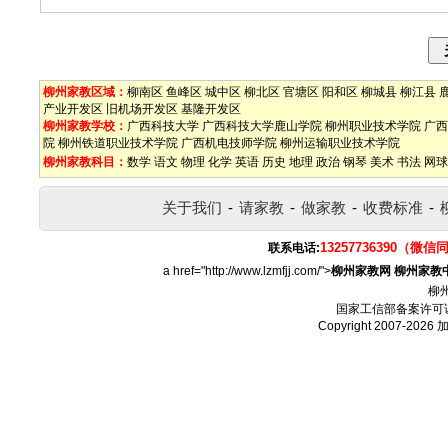
柳州家教区域：
柳南区
鱼峰区
城中区
柳北区
官塘区
阳和区
柳城县
柳江县
产业开发区
旧机场开发区
基隆开发区
柳州家教学校：
广西科技大学
广西科技大学鹿山学院
柳州职业技术学院
广西
院
柳州铁道职业技术学院
广西机电技师学院
柳州运输职业技术学院
柳州家教科目：
数学
语文
物理
化学
英语
历史
地理
政治
钢琴
美术
书法
网球
关于我们
-
请家教
-
做家教
-
收费标准
-
13257736390（微信
联系电话:
a href="http://www.lzmfjj.com/">
柳州家教网
柳州家教
柳
国家工信部备案许可
Copyright 2007-2026