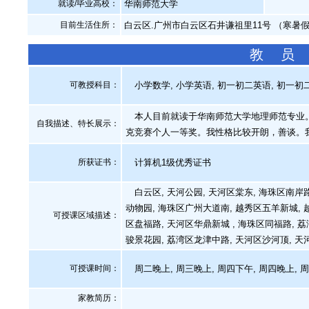
就读/毕业高校：
华南师范大学
目前生活住所：
白云区.广州市白云区石井谦祖里11号 （寒暑
教 员
可教授科目：
小学数学, 小学英语, 初一初二英语, 初一初二
本人目前就读于华南师范大学地理师范专业。
自我描述、特长展示
：
克竞赛个人一等奖。我性格比较开朗，善谈。
所获证书
：
计算机1级优秀证书
白云区, 天河公园, 天河区棠东, 海珠区南岸路
动物园, 海珠区广州大道南, 越秀区五羊新城, 越
可授课区域描述：
区盘福路, 天河区华鼎新城 , 海珠区同福路, 荔
骏景花园, 荔湾区龙津中路, 天河区沙河顶, 天河
可授课时间：
周二晚上, 周三晚上, 周四下午, 周四晚上, 
家教简历：