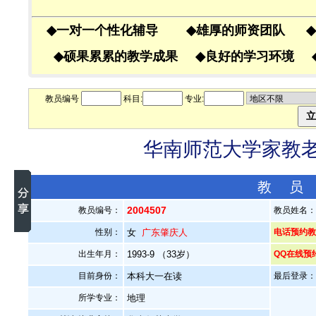
◆
一对一个性化辅导
◆
雄厚的师资团队
◆
◆
硕果累累的教学成果
◆
良好的学习环境
教员编号
科目:
专业:
华南师范大学家教老师
教 员
2004507
教员编号：
教员姓名
性别：
女
广东肇庆人
电话预约教员
出生年月：
1993-9 （33岁）
QQ在线预
目前身份：
本科大一在读
最后登录：20
所学专业：
地理