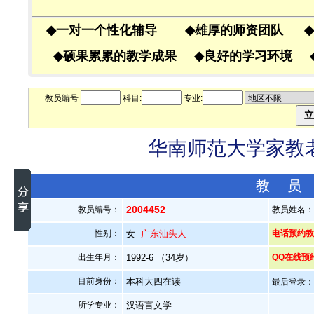
◆
一对一个性化辅导
◆
雄厚的师资团队
◆
◆
硕果累累的教学成果
◆
良好的学习环境
教员编号
科目:
专业:
华南师范大学家教老师
教 员
2004452
教员编号：
教员姓名：
性别：
女
广东汕头人
电话预约教员
出生年月：
1992-6 （34岁）
QQ在线预
目前身份：
本科大四在读
最后登录：20
所学专业：
汉语言文学