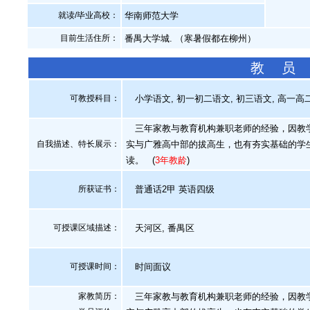
就读/毕业高校：
华南师范大学
目前生活住所：
番禺大学城. （寒暑假都在柳州）
教 员
可教授科目：
小学语文, 初一初二语文, 初三语文, 高一高二
三年家教与教育机构兼职老师的经验，因教学
自我描述、特长展示
：
实与广雅高中部的拔高生，也有夯实基础的学
读。
(
3年教龄
)
所获证书
：
普通话2甲 英语四级
可授课区域描述：
天河区, 番禺区
可授课时间：
时间面议
家教简历：
三年家教与教育机构兼职老师的经验，因教学