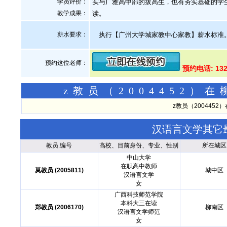
学员评价：
实与广雅高中部的拔高生，也有夯实基础的学
教学成果：
读。
薪水要求：
执行【广州大学城家教中心家教】薪水标准
预约这位老师：
预约电话: 13
z教员（2004452
z教员（200445
汉语言文学其它
教员.编号
高校、目前身份、专业、性别
所在城区
中山大学
在职高中教师
莫教员 (2005811)
城中区
汉语言文学
女
广西科技师范学院
本科大三在读
郑教员 (2006170)
柳南区
汉语言文学师范
女