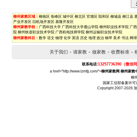
柳州家教区域：
柳南区
鱼峰区
城中区
柳北区
官塘区
阳和区
柳城县
柳江县
产业开发区
旧机场开发区
基隆开发区
柳州家教学校：
广西科技大学
广西科技大学鹿山学院
柳州职业技术学院
广西
院
柳州铁道职业技术学院
广西机电技师学院
柳州运输职业技术学院
柳州家教科目：
数学
语文
物理
化学
英语
历史
地理
政治
钢琴
美术
书法
网球
关于我们
-
请家教
-
做家教
-
收费标准
-
13257736390（微信
联系电话:
a href="http://www.lzmfjj.com/">
柳州家教网
柳州家教
柳
国家工信部备案许可
Copyright 2007-2026