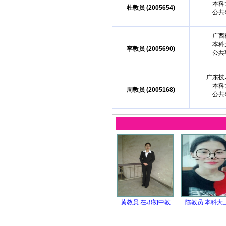
本科
杜教员 (2005654)
公共
广西
本科
李教员 (2005690)
公共
广东技
本科
周教员 (2005168)
公共
黄教员.在职初中教
陈教员.本科大