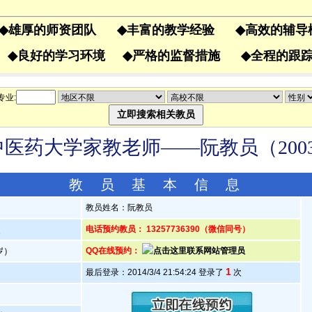
◆
雄厚的师资团队
◆
丰富的教学经验
◆
高效的辅
果
◆
良好的学习环境
◆
严格的监督措施
◆
全程的
专业:
医药大学家教老师——阮教员（2003
教 员 基 本 信 息
教员姓名：阮教员
人
电话预约教员： 13257736390（微信同号）
2岁）
QQ在线预约：
1
最后登录：2014/3/4 21:54:24 登录了
次