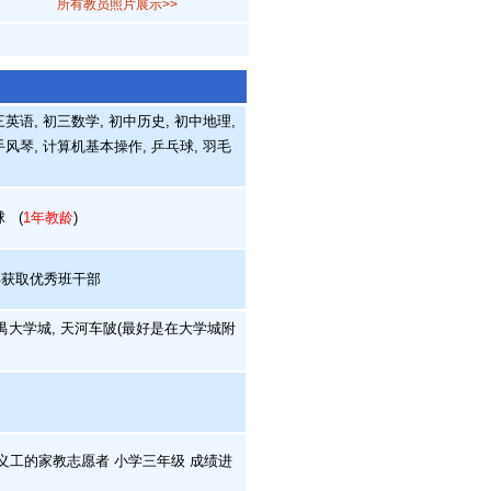
所有教员照片展示>>
英语, 初三数学, 初中历史, 初中地理,
手风琴, 计算机基本操作, 乒乓球, 羽毛
球
(
1年教龄
)
年获取优秀班干部
 番禺大学城, 天河车陂(最好是在大学城附
义工的家教志愿者 小学三年级 成绩进