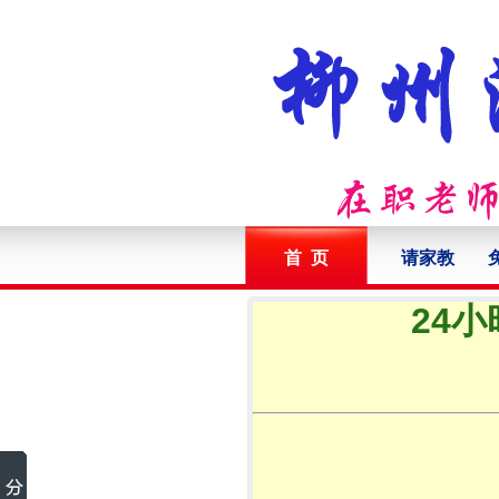
首 页
请家教
24小