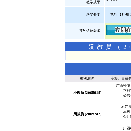
教学成果：
薪水要求：
执行【广州
预约这位老师：
阮教员（2
教员.编号
高校、目前
广西科技
本科
小教员 (2005915)
公共
右江
本科
周教员 (2005742)
公共
广西