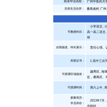
就读/毕业高校：
广州中医药大
目前生活住所：
番禺南村.广州
小学语文, 小
可教授科目：
高一高二语文, 
球
自我描述、特长展示
：
责任心强、认
所获证书
：
1.高中三次
越秀区, 海珠
可授课区域描述：
近，番禺区、
可授课时间：
周六上午, 
家教简历：
2013年7月
学员评价：
步较好