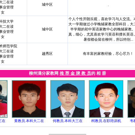
大二在读
城中区
.
事业管理
女
个人个性开朗乐观，喜欢学习与人交流。
科技大学
大一学期做过小学晚辅家教全部科目，大
大二在读
城中区
半学期的初中英语家教中心的晚辅家教
事业管理
真，细心，尤其喜欢学习英语和擅长英语
女
暑假都会留在柳州，所以特别...
术师范学院
大三在读
越秀区
有丰富的家教经验，尽心尽力！
事业管理
女
柳州满分家教网
推 荐 金 牌 教 员
的 相 册
三在
黄教员.本科大二在
何教员.本科大三在
柯教员.在职培训机
韦