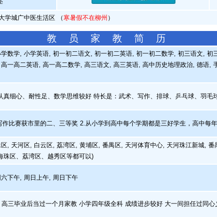
学
大学城广中医生活区 （
寒暑假不在柳州
）
教 员 家 教 简 历
学数学, 小学英语, 初一初二语文, 初一初二英语, 初一初二数学, 初三语文, 初三
高一高二英语, 高一高二数学, 高三语文, 高三英语, 高中历史地理政治, 德语, 
真细心、耐性足、数学思维较好 特长是：武术、写作、排球、乒乓球、羽毛
写作比赛获市里的二、三等奖 2.从小学到高中每个学期都是三好学生，高中每
区, 天河区, 白云区, 荔湾区, 黄埔区, 番禺区, 天河体育中心, 天河珠江新城,
海珠区、荔湾区、越秀区等都可以)
周六下午, 周日上午, 周日下午
，高三毕业后当过一个月家教 小学四年级全科 成绩进步较好 大一间担任过同心