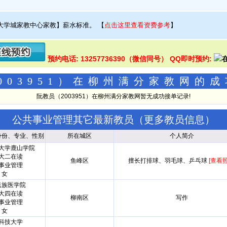
大学城家教中心家教】薪水标准。
【
点击这里查看资费参考
】
预约电话: 13257736390（微信同号） QQ即时预约:
003951）在柳州满分家教网的
阮教员（2003951）在柳州满分家教网暂无成功接单记录!
公共事业管理其它最新教员（
更多教员信息
）
身份、专业、性别
所在城区
个人简介
大学鹿山学院
大二在读
鱼峰区
擅长打排球、羽毛球、乒乓球
[查看照
事业管理
女
民族医学院
大四在读
柳南区
写作
事业管理
女
科技大学