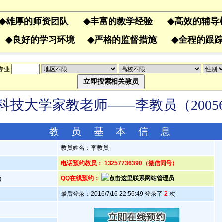
◆
雄厚的师资团队
◆
丰富的教学经验
◆
高效的辅
果
◆
良好的学习环境
◆
严格的监督措施
◆
全程的
专业:
科技大学家教老师——李教员（20056
教 员 基 本 信 息
教员姓名：李教员
电话预约教员： 13257736390（微信同号）
岁）
QQ在线预约：
2
最后登录：2016/7/16 22:56:49 登录了
次