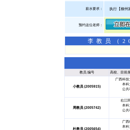
薪水要求：
执行【柳州
预约这位老师：
李教员（2
教员.编号
高校、目前
广西科技
本科
小教员 (2005915)
公共
右江
本科
周教员 (2005742)
公共
广西
本科
杜教员 (2005654)