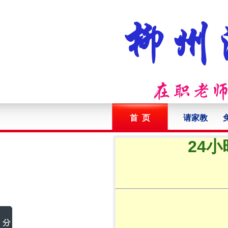
首 页
请家教
24小