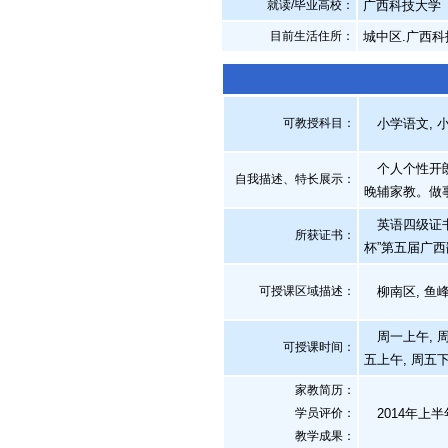
就读/毕业高校：
广西科技大学
目前生活住所：
城中区.广西
可教授科目：
小学语文, 小
个人个性开朗
自我描述、特长展示
：
晚辅家教。做
英语四级证书，
所获证书
：
杯”第五届广西
可授课区域描述：
柳南区, 鱼峰
周一上午, 周
可授课时间：
五上午, 周五
家教简历：
学员评价：
2014年上
教学成果：