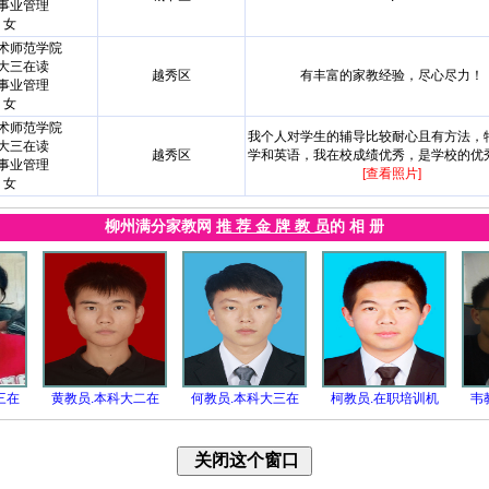
事业管理
女
术师范学院
大三在读
越秀区
有丰富的家教经验，尽心尽力！
事业管理
女
术师范学院
我个人对学生的辅导比较耐心且有方法，
大三在读
越秀区
学和英语，我在校成绩优秀，是学校的优
事业管理
[查看照片]
女
柳州满分家教网
推 荐 金 牌 教 员
的 相 册
三在
黄教员.本科大二在
何教员.本科大三在
柯教员.在职培训机
韦