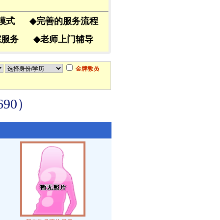
导模式
◆
完善的服务流程
跟踪服务
◆
老师上门辅导
金牌教员
90）