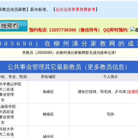
家教总动员家教】薪水标准。
【
点击这里查看资费参考
】
预约电话: 13257736390（微信同号） QQ即时预约:
005690）在柳州满分家教网的
李教员（2005690）在柳州满分家教网暂无成功接单记录!
公共事业管理其它最新教员（
更多教员信息
）
身份、专业、性别
所在城区
个人简介
大学鹿山学院
大二在读
鱼峰区
擅长打排球、羽毛球、乒乓球
[查看照
事业管理
女
民族医学院
大四在读
柳南区
写作
事业管理
女
科技大学
大二在读
城中区
.