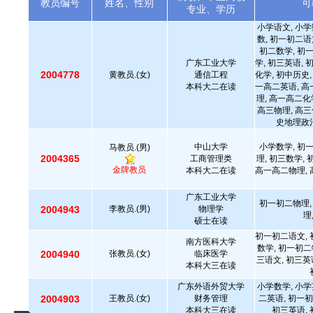
教员编号
姓名、性别
可
专业、学历
小学语文, 小学
数, 初一初二语
初二数学, 初
广东工业大学
学, 初三英语, 
2004778
黄教员.(女)
通信工程
化学, 初中历史,
本科大二在读
一高二英语, 高
理, 高一高二化
高三物理, 高三
史地理政治
中山大学
小学数学, 初
马教员.(男)
2004365
工商管理类
理, 初三数学,
金牌教员
本科大二在读
高一高二物理, 
广东工业大学
初一初二物理,
2004943
李教员.(男)
物理学
理
硕士在读
初一初二语文, 
南方医科大学
数学, 初一初二
2004940
张教员.(女)
临床医学
三语文, 初三英
本科大三在读
广东外语外贸大学
小学数学, 小学
2004903
王教员.(女)
财务管理
二英语, 初一初
本科大三在读
初三英语, 