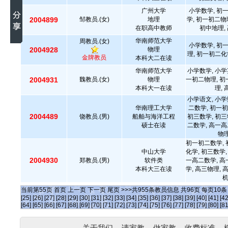
广州大学
小学数学, 初
2004899
邹教员.(女)
地理
学, 初一初二物
在职高中教师
初中地理,
华南师范大学
周教员.(女)
小学数学, 初
2004928
物理
理, 初一初二化
金牌教员
本科大二在读
华南师范大学
小学数学, 小学
2004931
魏教员.(女)
物理
一初二物理, 初
本科大一在读
理,
小学语文, 小学
华南理工大学
二数学, 初一初
2004489
饶教员.(男)
船舶与海洋工程
初三数学, 初三
硕士在读
二数学, 高一高
物理
初一初二数学, 
中山大学
化学, 初三数学,
2004930
郑教员.(男)
软件类
一高二数学, 高
本科大三在读
学, 高三物理, 
当前第
55
页
首页
上一页
下一页
尾页
>>>共
955
条教员信息 共
96
页 每页
10
[25]
[26]
[27]
[28]
[29]
[30]
[31]
[32]
[33]
[34]
[35]
[36]
[37]
[38]
[39]
[40]
[41]
[42
[64]
[65]
[66]
[67]
[68]
[69]
[70]
[71]
[72]
[73]
[74]
[75]
[76]
[77]
[78]
[79]
[80]
[81
关于我们
-
请家教
-
做家教
-
收费标准
-