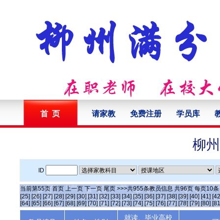
首 页
请家教
免费注册
学员库
柳州
ID
当前第
55
页
首页
上一页
下一页
尾页
>>>共
955
条教员信息 共
96
页 每页
10
[25]
[26]
[27]
[28]
[29]
[30]
[31]
[32]
[33]
[34]
[35]
[36]
[37]
[38]
[39]
[40]
[41]
[42
[64]
[65]
[66]
[67]
[68]
[69]
[70]
[71]
[72]
[73]
[74]
[75]
[76]
[77]
[78]
[79]
[80]
[81
就读、毕业高校