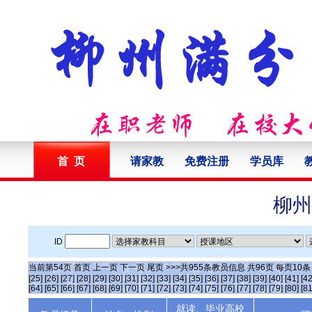
首 页
请家教
免费注册
学员库
柳州
ID
当前第
54
页
首页
上一页
下一页
尾页
>>>共
955
条教员信息 共
96
页 每页
10
[25]
[26]
[27]
[28]
[29]
[30]
[31]
[32]
[33]
[34]
[35]
[36]
[37]
[38]
[39]
[40]
[41]
[42
[64]
[65]
[66]
[67]
[68]
[69]
[70]
[71]
[72]
[73]
[74]
[75]
[76]
[77]
[78]
[79]
[80]
[81
就读、毕业高校