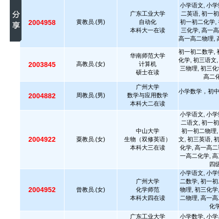
小学语文, 小学
广东工业大学
二英语, 初一初
2004958
黄教员.(男)
自动化
初一初二化学, 
本科大一在读
三化学, 高一高
高一高二物理, 
初一初二数学, 
华南师范大学
化学, 初三语文,
2003845
高教员.(女)
计算机
三物理, 初三化
硕士在读
高二化
广州大学
小学数学，初
2004882
周教员.(男)
数学与应用数学
本科大二在读
小学语文, 小学
二语文, 初一初
中山大学
初一初二物理,
2004922
粟教员.(女)
生物（双修英语）
文, 初三英语, 
本科大三在读
化学, 高一高二
一高二化学, 高
四级
小学语文, 小学
广州大学
二数学, 初一初
2004952
曾教员.(女)
化学师范
物理, 初三化学
本科大四在读
二物理, 高一高
化学
广东工业大学
小学数学, 小学