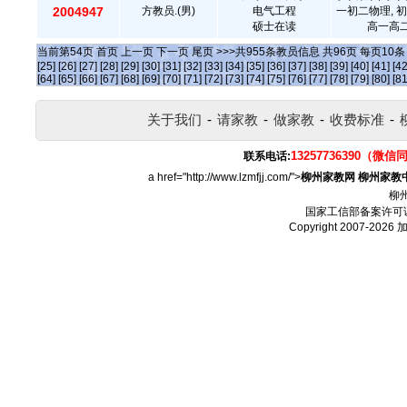
2004947
方教员.(男)
电气工程
一初二物理, 初
硕士在读
高一高二
当前第
54
页
首页
上一页
下一页
尾页
>>>共
955
条教员信息 共
96
页 每页
10
[25]
[26]
[27]
[28]
[29]
[30]
[31]
[32]
[33]
[34]
[35]
[36]
[37]
[38]
[39]
[40]
[41]
[42
[64]
[65]
[66]
[67]
[68]
[69]
[70]
[71]
[72]
[73]
[74]
[75]
[76]
[77]
[78]
[79]
[80]
[81
关于我们
-
请家教
-
做家教
-
收费标准
-
13257736390（微信
联系电话:
a href="http://www.lzmfjj.com/">
柳州家教网
柳州家教
柳
国家工信部备案许可
Copyright 2007-2026