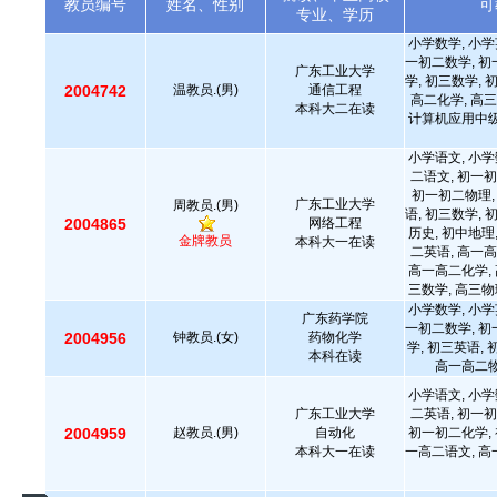
教员编号
姓名、性别
可
专业、学历
小学数学, 小学
一初二数学, 初
广东工业大学
学, 初三数学, 
2004742
温教员.(男)
通信工程
高二化学, 高三
本科大二在读
计算机应用中级,
小学语文, 小学
二语文, 初一初
初一初二物理,
广东工业大学
周教员.(男)
语, 初三数学, 
2004865
网络工程
历史, 初中地理
金牌教员
本科大一在读
二英语, 高一高
高一高二化学, 
三数学, 高三物
小学数学, 小学
广东药学院
一初二数学, 初
2004956
钟教员.(女)
药物化学
学, 初三英语,
本科在读
高一高二物
小学语文, 小学
广东工业大学
二英语, 初一初
2004959
赵教员.(男)
自动化
初一初二化学, 
本科大一在读
一高二语文, 高