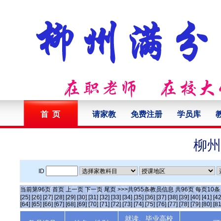
首 页
请家教
免费注册
学员库
柳州
ID
当前第
96
页
首页
上一页
下一页
尾页
>>>共
955
条教员信息 共
96
页 每页
10
[25]
[26]
[27]
[28]
[29]
[30]
[31]
[32]
[33]
[34]
[35]
[36]
[37]
[38]
[39]
[40]
[41]
[42
[64]
[65]
[66]
[67]
[68]
[69]
[70]
[71]
[72]
[73]
[74]
[75]
[76]
[77]
[78]
[79]
[80]
[81
就读、毕业高校