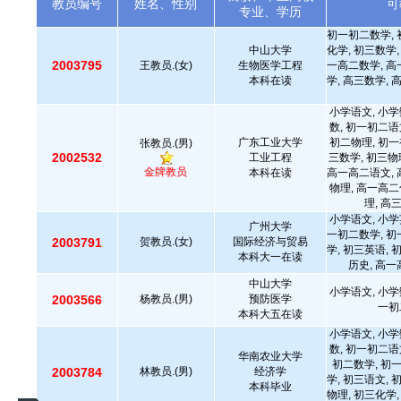
教员编号
姓名、性别
可
专业、学历
初一初二数学, 
中山大学
化学, 初三数学,
2003795
王教员.(女)
生物医学工程
一高二数学, 高
本科在读
学, 高三数学, 
小学语文, 小学
数, 初一初二语
广东工业大学
初二物理, 初一
张教员.(男)
2002532
工业工程
三数学, 初三物
金牌教员
本科在读
高一高二语文, 
物理, 高一高二
理, 高
小学语文, 小学
广州大学
一初二数学, 初
2003791
贺教员.(女)
国际经济与贸易
学, 初三英语, 
本科大一在读
历史, 高一
中山大学
小学语文, 小学
2003566
杨教员.(男)
预防医学
一初
本科大五在读
小学语文, 小学
数, 初一初二语
华南农业大学
初二数学, 初
2003784
林教员.(男)
经济学
学, 初三语文, 
本科毕业
物理, 初三化学,