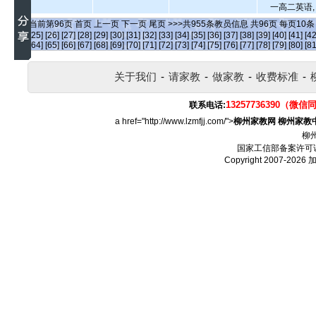
一高二英语,
当前第
96
页
首页
上一页
下一页
尾页
>>>共
955
条教员信息 共
96
页 每页
10
[25]
[26]
[27]
[28]
[29]
[30]
[31]
[32]
[33]
[34]
[35]
[36]
[37]
[38]
[39]
[40]
[41]
[42
[64]
[65]
[66]
[67]
[68]
[69]
[70]
[71]
[72]
[73]
[74]
[75]
[76]
[77]
[78]
[79]
[80]
[81
关于我们
-
请家教
-
做家教
-
收费标准
-
13257736390（微信
联系电话:
a href="http://www.lzmfjj.com/">
柳州家教网
柳州家教
柳
国家工信部备案许可
Copyright 2007-2026