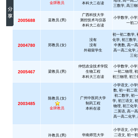
地理, 高一高二
金牌教员
本科大二在读
三数学, 高三物
广西科技大学
小学数学, 小学
2005688
蓝教员.(男)
测控技术与仪器
一初二
本科大二在读
初一初二数学, 
没有
化学, 初三数学,
2004780
郑教员.(女)
没有
中奥数, 高一高
外籍留学生
高一高二化学, 
三化
仲恺农业技术学院
小学数学, 小学
2005467
梁教员.(男)
生物工程
一初二物理, 初
本科大三在读
初三物理, 初三
小学语文, 小学
数, 初一初二语
初二数学, 初
广州中医药大学
陈教员.(女)
学, 初三语文, 
2003485
制药工程
物理, 初三化学
金牌教员
本科在读
二英语, 高一高
高一高二化学, 
小学语文, 小学
华南师范大学
二语文, 初一初
许教员.(男)