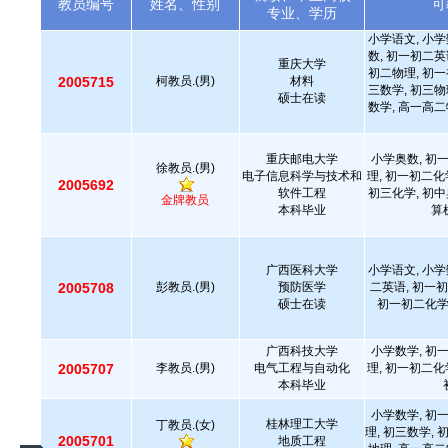
教员编号
姓名、性别
可
专业、学历
小学语文, 小学
数, 初一初二英
重庆大学
初二物理, 初一
2005715
柯教员.(男)
材料
三数学, 初三物
硕士在读
数学, 高一高二
重庆邮电大学
小学奥数, 初
徐教员.(男)
电子信息科学与技术和
理, 初一初二化
2005692
软件工程
初三化学, 初中
金牌教员
本科毕业
算
广西医科大学
小学语文, 小学
2005708
彭教员.(男)
预防医学
二英语, 初一初
硕士在读
初一初二化学,
广西科技大学
小学数学, 初
2005707
李教员.(男)
电气工程与自动化
理, 初一初二化
本科毕业
小学数学, 初
桂林理工大学
丁教员.(女)
理, 初三数学, 
2005701
地质工程