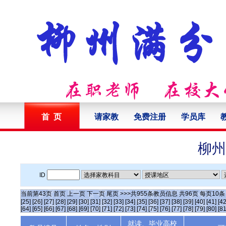
首 页
请家教
免费注册
学员库
柳州
ID
当前第
43
页
首页
上一页
下一页
尾页
>>>共
955
条教员信息 共
96
页 每页
10
[25]
[26]
[27]
[28]
[29]
[30]
[31]
[32]
[33]
[34]
[35]
[36]
[37]
[38]
[39]
[40]
[41]
[42
[64]
[65]
[66]
[67]
[68]
[69]
[70]
[71]
[72]
[73]
[74]
[75]
[76]
[77]
[78]
[79]
[80]
[81
就读、毕业高校