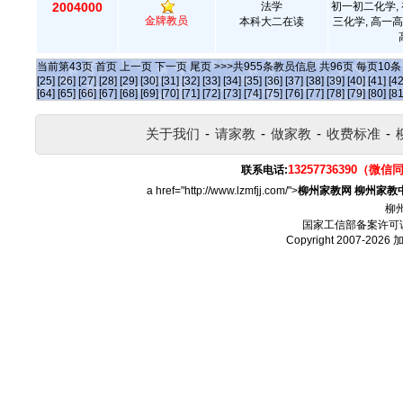
2004000
法学
初一初二化学, 
金牌教员
本科大二在读
三化学, 高一高
当前第
43
页
首页
上一页
下一页
尾页
>>>共
955
条教员信息 共
96
页 每页
10
[25]
[26]
[27]
[28]
[29]
[30]
[31]
[32]
[33]
[34]
[35]
[36]
[37]
[38]
[39]
[40]
[41]
[42
[64]
[65]
[66]
[67]
[68]
[69]
[70]
[71]
[72]
[73]
[74]
[75]
[76]
[77]
[78]
[79]
[80]
[81
关于我们
-
请家教
-
做家教
-
收费标准
-
13257736390（微信
联系电话:
a href="http://www.lzmfjj.com/">
柳州家教网
柳州家教
柳
国家工信部备案许可
Copyright 2007-2026