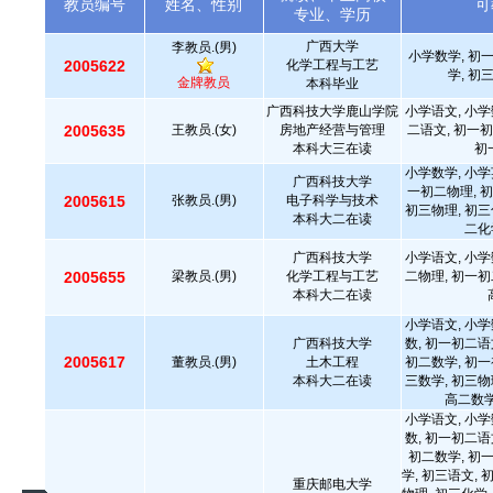
教员编号
姓名、性别
可
专业、学历
广西大学
李教员.(男)
小学数学, 初
2005622
化学工程与工艺
学, 初
金牌教员
本科毕业
广西科技大学鹿山学院
小学语文, 小学
2005635
王教员.(女)
房地产经营与管理
二语文, 初一初
本科大三在读
初
小学数学, 小学
广西科技大学
一初二物理, 初
2005615
张教员.(男)
电子科学与技术
初三物理, 初三
本科大二在读
二化
广西科技大学
小学语文, 小学
2005655
梁教员.(男)
化学工程与工艺
二物理, 初一初
本科大二在读
小学语文, 小学
广西科技大学
数, 初一初二语
2005617
董教员.(男)
土木工程
初二数学, 初一
本科大二在读
三数学, 初三物
高二数学
小学语文, 小学
数, 初一初二语
初二数学, 初
学, 初三语文, 
重庆邮电大学