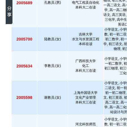
物理, 初三化学,
2005689
孔教员.(男)
电气工程及自动化
一高二语文, 高
本科大二在读
学, 高一高二物
语文, 高三英语,
三化学, 高中生
英语口
小学语文, 小学
吉林大学
数, 初一初二语
2005700
陆教员.(女)
水文与水资源工程
初二数学, 初
本科在读
学, 初三语文, 
物理, 
小学语文, 小学
广西科技大学
一初二数学, 初
2005634
李教员.(女)
化工
初三物理, 初三
本科大三在读
三化
小学语文, 小学
二语文, 初一初
上海外国语大学
初一初二物理,
2005598
谢教员.(女)
文化产业管理
文, 初三英语, 
本科大三在读
高二语文, 高
学, 高一高二化
站设计与开发
小学语文, 小学
河北科技师范
数, 初一初二语