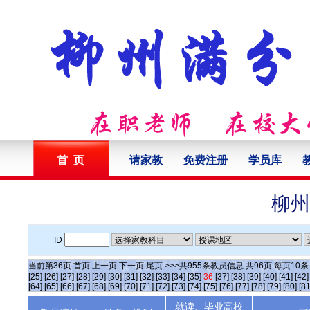
首 页
请家教
免费注册
学员库
柳州
ID
当前第
36
页
首页
上一页
下一页
尾页
>>>共
955
条教员信息 共
96
页 每页
10
[25]
[26]
[27]
[28]
[29]
[30]
[31]
[32]
[33]
[34]
[35]
36
[37]
[38]
[39]
[40]
[41]
[42]
[64]
[65]
[66]
[67]
[68]
[69]
[70]
[71]
[72]
[73]
[74]
[75]
[76]
[77]
[78]
[79]
[80]
[81
就读、毕业高校