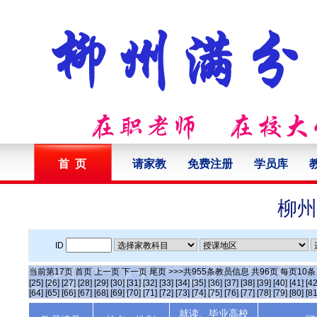
首 页
请家教
免费注册
学员库
柳州
ID
当前第
17
页
首页
上一页
下一页
尾页
>>>共
955
条教员信息 共
96
页 每页
10
[25]
[26]
[27]
[28]
[29]
[30]
[31]
[32]
[33]
[34]
[35]
[36]
[37]
[38]
[39]
[40]
[41]
[42
[64]
[65]
[66]
[67]
[68]
[69]
[70]
[71]
[72]
[73]
[74]
[75]
[76]
[77]
[78]
[79]
[80]
[81
就读、毕业高校