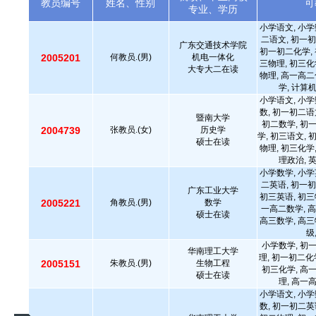
教员编号
姓名、性别
可
专业、学历
小学语文, 小学
二语文, 初一初
广东交通技术学院
初一初二化学, 
2005201
何教员.(男)
机电一体化
三物理, 初三化
大专大二在读
物理, 高一高二
学, 计算
小学语文, 小学
数, 初一初二语
暨南大学
初二数学, 初
2004739
张教员.(女)
历史学
学, 初三语文, 
硕士在读
物理, 初三化学
理政治, 
小学数学, 小学
二英语, 初一初
广东工业大学
初三英语, 初三
2005221
角教员.(男)
数学
一高二数学, 高
硕士在读
高三数学, 高三
级
小学数学, 初
华南理工大学
理, 初一初二化
2005151
朱教员.(男)
生物工程
初三化学, 高
硕士在读
理, 高一
小学语文, 小学
数, 初一初二英