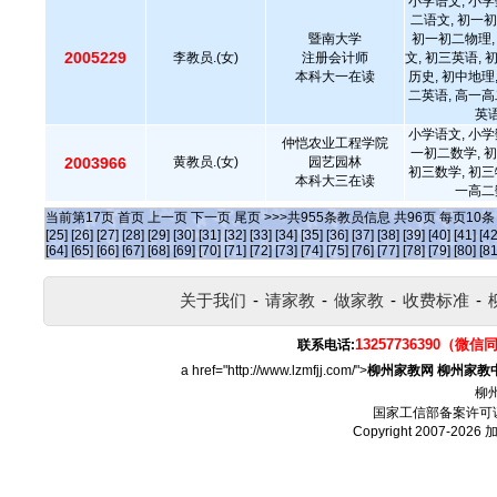
小学语文, 小学
二语文, 初一初
暨南大学
初一初二物理,
2005229
李教员.(女)
注册会计师
文, 初三英语, 
本科大一在读
历史, 初中地理
二英语, 高一高
英语
小学语文, 小学
仲恺农业工程学院
一初二数学, 初
2003966
黄教员.(女)
园艺园林
初三数学, 初三
本科大三在读
一高二
当前第
17
页
首页
上一页
下一页
尾页
>>>共
955
条教员信息 共
96
页 每页
10
[25]
[26]
[27]
[28]
[29]
[30]
[31]
[32]
[33]
[34]
[35]
[36]
[37]
[38]
[39]
[40]
[41]
[42
[64]
[65]
[66]
[67]
[68]
[69]
[70]
[71]
[72]
[73]
[74]
[75]
[76]
[77]
[78]
[79]
[80]
[81
关于我们
-
请家教
-
做家教
-
收费标准
-
13257736390（微信
联系电话:
a href="http://www.lzmfjj.com/">
柳州家教网
柳州家教
柳
国家工信部备案许可
Copyright 2007-2026