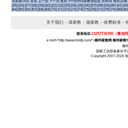
当前第
14
页
首页
上一页
下一页
尾页
>>>共
955
条教员信息 共
96
页 每页
10
[25]
[26]
[27]
[28]
[29]
[30]
[31]
[32]
[33]
[34]
[35]
[36]
[37]
[38]
[39]
[40]
[41]
[42
[64]
[65]
[66]
[67]
[68]
[69]
[70]
[71]
[72]
[73]
[74]
[75]
[76]
[77]
[78]
[79]
[80]
[81
关于我们
-
请家教
-
做家教
-
收费标准
-
13257736390（微信
联系电话:
a href="http://www.lzmfjj.com/">
柳州家教网
柳州家教
柳
国家工信部备案许可
Copyright 2007-2026