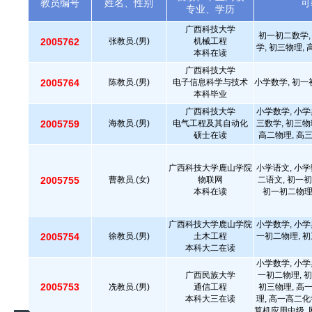
教员编号
姓名、性别
可
专业、学历
广西科技大学
初一初二数学,
2005762
张教员.(男)
机械工程
学, 初三物理,
本科在读
广西科技大学
2005764
陈教员.(男)
电子信息科学与技术
小学数学, 初一
本科毕业
广西科技大学
小学数学, 小学
2005759
海教员.(男)
电气工程及其自动化
三数学, 初三物
硕士在读
高二物理, 高
广西科技大学鹿山学院
小学语文, 小学
2005755
曹教员.(女)
物联网
二语文, 初一初
本科在读
初一初二物理,
广西科技大学鹿山学院
小学数学, 小学
2005754
徐教员.(男)
土木工程
一初二物理, 初
本科大二在读
小学数学, 小学
广西民族大学
一初二物理, 初
2005753
冼教员.(男)
通信工程
初三物理, 高
本科大三在读
理, 高一高二化
算机应用中级, 