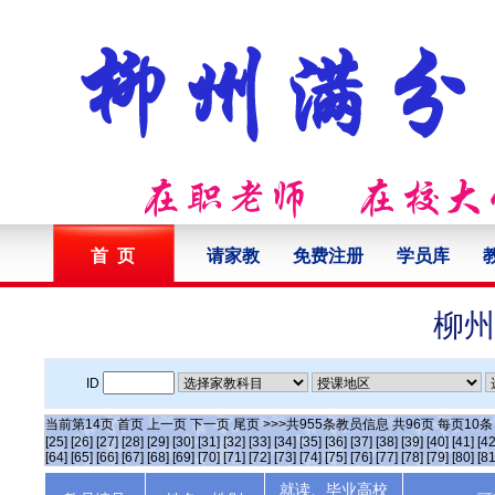
首 页
请家教
免费注册
学员库
柳州
ID
当前第
14
页
首页
上一页
下一页
尾页
>>>共
955
条教员信息 共
96
页 每页
10
[25]
[26]
[27]
[28]
[29]
[30]
[31]
[32]
[33]
[34]
[35]
[36]
[37]
[38]
[39]
[40]
[41]
[42
[64]
[65]
[66]
[67]
[68]
[69]
[70]
[71]
[72]
[73]
[74]
[75]
[76]
[77]
[78]
[79]
[80]
[81
就读、毕业高校