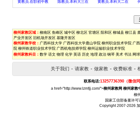
黄教员.在职初中教
陈教员.本科大三在
黄教员.本科大二在
柳州家教区域：
柳南区
鱼峰区
城中区
柳北区
官塘区
阳和区
柳城县
柳江县
产业开发区
旧机场开发区
基隆开发区
柳州家教学校：
广西科技大学
广西科技大学鹿山学院
柳州职业技术学院
广西
院
柳州铁道职业技术学院
广西机电技师学院
柳州运输职业技术学院
柳州家教科目：
数学
语文
物理
化学
英语
历史
地理
政治
钢琴
美术
书法
网球
关于我们
-
请家教
-
做家教
-
收费标准
-
13257736390（微信
联系电话:
a href="http://www.lzmfjj.com/">
柳州家教网
柳州家教
柳
国家工信部备案许可
Copyright 2007-2026