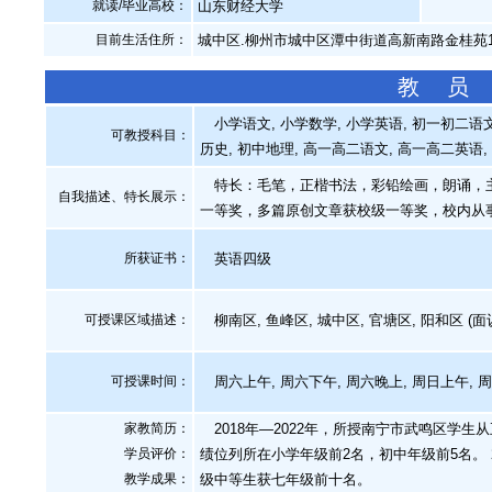
就读/毕业高校：
山东财经大学
目前生活住所：
城中区.柳州市城中区潭中街道高新南路金桂苑
教 员
小学语文, 小学数学, 小学英语, 初一初二语文,
可教授科目：
历史, 初中地理, 高一高二语文, 高一高二英语,
特长：毛笔，正楷书法，彩铅绘画，朗诵，主持
自我描述、特长展示
：
一等奖，多篇原创文章获校级一等奖，校内从
所获证书
：
英语四级
可授课区域描述：
柳南区, 鱼峰区, 城中区, 官塘区, 阳和区 (面
可授课时间：
周六上午, 周六下午, 周六晚上, 周日上午, 
家教简历：
2018年—2022年，所授南宁市武鸣区学
学员评价：
绩位列所在小学年级前2名，初中年级前5名。
教学成果：
级中等生获七年级前十名。