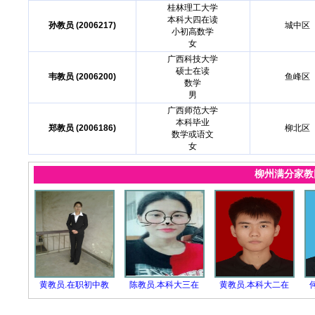
桂林理工大学
本科大四在读
孙教员 (2006217)
城中区
小初高数学
女
广西科技大学
硕士在读
韦教员 (2006200)
鱼峰区
数学
男
广西师范大学
本科毕业
郑教员 (2006186)
柳北区
数学或语文
女
柳州满分家
黄教员.在职初中教
陈教员.本科大三在
黄教员.本科大二在