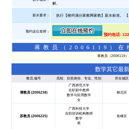
解。
薪水要求：
执行【柳州满分家教网家教】薪水标准。
【
预约这位老师：
预约电话: 13
蒋教员（2006119
蒋教员（200611
数学其它最
教员.编号
高校、目前身份、专业、性别
所在城区
广西师范大学
在职初中教师
谭教员 (2006238)
柳北区
数学与应用数学
女
广西科技大学
在职培训机构教师
苏教员 (2006225)
鱼峰区
数学
男