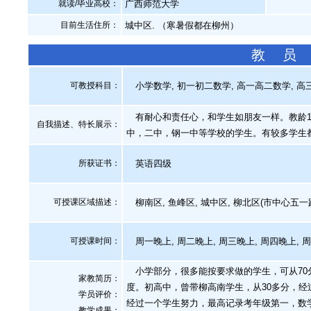
就读/毕业高校：
广西师范大学
目前生活住所：
城中区. （寒暑假都在柳州）
教 员
可教授科目：
小学数学, 初一初二数学, 高一高二数学, 高
有耐心和责任心，和学生如朋友一样。教龄1
自我描述、特长展示
：
中，二中，钢一中等学校的学生。有较多学生都
所获证书
：
英语四级
可授课区域描述：
柳南区, 鱼峰区, 城中区, 柳北区(市中心五
可授课时间：
周一晚上, 周二晚上, 周三晚上, 周四晚上, 
小学部分，很多能按要求做的学生，可从70分
家教简历：
度。初高中，曾带柳高南学生，从30多分，经
学员评价：
经过一个学生努力，最高记录考年级第一，数学
教学成果：