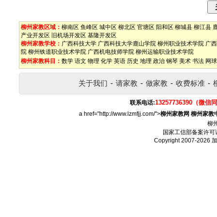
柳州家教区域：
柳南区
鱼峰区
城中区
柳北区
官塘区
阳和区
柳城县
柳江县
产业开发区
旧机场开发区
基隆开发区
柳州家教学校：
广西科技大学
广西科技大学鹿山学院
柳州职业技术学院
广西
院
柳州铁道职业技术学院
广西机电技师学院
柳州运输职业技术学院
柳州家教科目：
数学
语文
物理
化学
英语
历史
地理
政治
钢琴
美术
书法
网球
关于我们
-
请家教
-
做家教
-
收费标准
-
13257736390（微信
联系电话:
a href="http://www.lzmfjj.com/">
柳州家教网
柳州家教
柳
国家工信部备案许可
Copyright 2007-2026