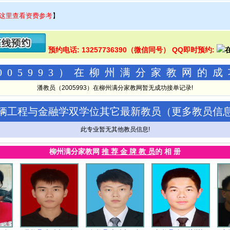
这里查看资费参考
】
预约电话: 13257736390（微信同号） QQ即时预约:
005993）在柳州满分家教网的
潘教员（2005993）在柳州满分家教网暂无成功接单记录!
辆工程与金融学双学位其它最新教员（
更多教员信
此专业暂无其他教员信息!
柳州满分家教网
推 荐 金 牌 教 员
的 相 册