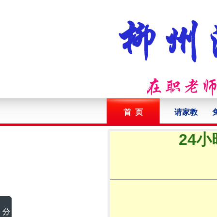
首 页
请家教
24小