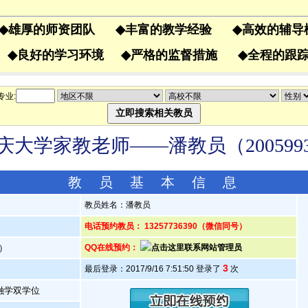
◆
雄厚的师资团队
◆
丰富的教学经验
◆
高效的辅
果
◆
良好的学习环境
◆
严格的监督措施
◆
全程的
专业:
庆大学家教老师——潘教员（200599
教 员 基 本 信 息
教员姓名：潘教员
人
电话预约教员： 13257736390（微信同号）
岁）
QQ在线预约：
3
最后登录：2017/9/16 7:51:50 登录了
次
融学双学位