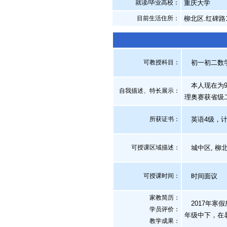
就读/毕业高校：
重庆大学
目前生活住所：
柳北区.红碑路
可教授科目：
初一初二数学,
本人现在为9
自我描述、特长展示
：
理奥赛获省级
所获证书
：
英语4级，计
可授课区域描述：
城中区, 柳
可授课时间：
时间面议
家教简历：
2017年寒假
学员评价：
年级中下，在
教学成果：