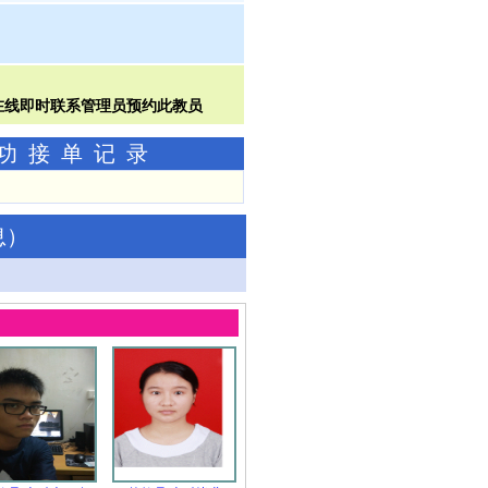
成功接单记录
息
）