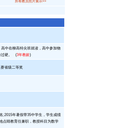
所有教员照片展示>>
。高中在柳高特尖班就读，高中参加物
力过硬。
(
3年教龄
)
奥赛省级二等奖
;2015年暑假带35中学生，学生成绩
大地点睛教育任兼职，教授科目为数学