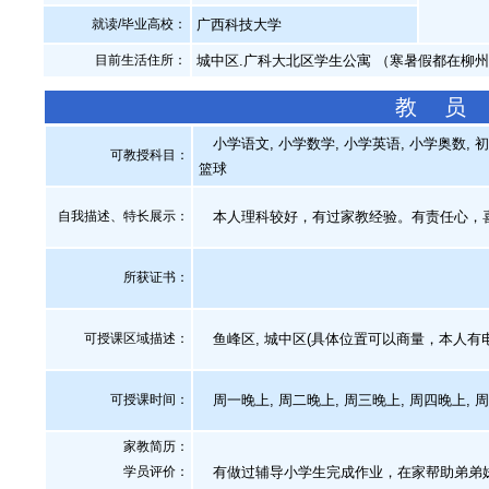
就读/毕业高校：
广西科技大学
目前生活住所：
城中区.广科大北区学生公寓 （寒暑假都在柳
教 员
小学语文, 小学数学, 小学英语, 小学奥数, 初
可教授科目：
篮球
自我描述、特长展示
：
本人理科较好，有过家教经验。有责任心，
所获证书
：
可授课区域描述：
鱼峰区, 城中区(具体位置可以商量，本人有电
可授课时间：
周一晚上, 周二晚上, 周三晚上, 周四晚上, 
家教简历：
学员评价：
有做过辅导小学生完成作业，在家帮助弟弟