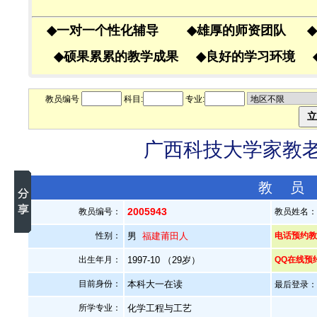
◆
一对一个性化辅导
◆
雄厚的师资团队
◆
◆
硕果累累的教学成果
◆
良好的学习环境
教员编号
科目:
专业:
广西科技大学家教老师
教 员
2005943
教员编号：
教员姓名
性别：
男
福建莆田人
电话预约教员
出生年月：
1997-10 （29岁）
QQ在线预
目前身份：
本科大一在读
最后登录：20
所学专业：
化学工程与工艺