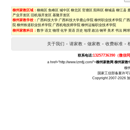
柳州家教区域：
柳南区
鱼峰区
城中区
柳北区
官塘区
阳和区
柳城县
柳江县
产业开发区
旧机场开发区
基隆开发区
柳州家教学校：
广西科技大学
广西科技大学鹿山学院
柳州职业技术学院
广西
院
柳州铁道职业技术学院
广西机电技师学院
柳州运输职业技术学院
柳州家教科目：
数学
语文
物理
化学
英语
历史
地理
政治
钢琴
美术
书法
网球
关于我们
-
请家教
-
做家教
-
收费标准
-
13257736390（微信
联系电话:
a href="http://www.lzmfjj.com/">
柳州家教网
柳州家教
柳
国家工信部备案许可
Copyright 2007-2026