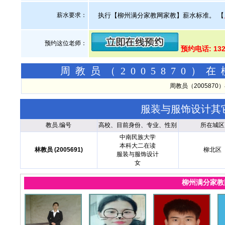
薪水要求：
执行【柳州满分家教网家教】薪水标准。
【
预约这位老师：
预约电话: 13
周教员（2005870
周教员（200587
服装与服饰设计其
教员.编号
高校、目前身份、专业、性别
所在城区
中南民族大学
本科大二在读
林教员 (2005691)
柳北区
服装与服饰设计
女
柳州满分家