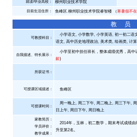
就读/毕业高校：
柳州职业技术学院
目前生活住所：
鱼峰区.柳州职业技术学院睿智楼 （
寒暑假不
教 员
小学语文, 小学数学, 小学英语, 初一初二语文,
可教授科目：
语文, 高中历史地理政治, 美术类, 绘画类, 
小学至初中担任班长，整体成绩优秀，高中语
自我描述、特长展示
：
龄
)
所获证书
：
可授课区域描述：
鱼峰区
周一晚上, 周二下午, 周二晚上, 周三下午, 周
可授课时间：
日上午, 周日下午, 周日晚上
家教简历：
2014年，玉林，初二数学，期末考试成绩由班
学员评价：
升至第2名。
教学成果：