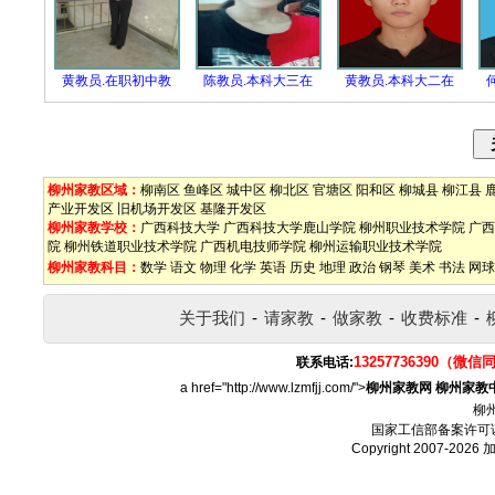
黄教员.在职初中教
陈教员.本科大三在
黄教员.本科大二在
柳州家教区域：
柳南区
鱼峰区
城中区
柳北区
官塘区
阳和区
柳城县
柳江县
产业开发区
旧机场开发区
基隆开发区
柳州家教学校：
广西科技大学
广西科技大学鹿山学院
柳州职业技术学院
广西
院
柳州铁道职业技术学院
广西机电技师学院
柳州运输职业技术学院
柳州家教科目：
数学
语文
物理
化学
英语
历史
地理
政治
钢琴
美术
书法
网球
关于我们
-
请家教
-
做家教
-
收费标准
-
13257736390（微信
联系电话:
a href="http://www.lzmfjj.com/">
柳州家教网
柳州家教
柳
国家工信部备案许可
Copyright 2007-2026