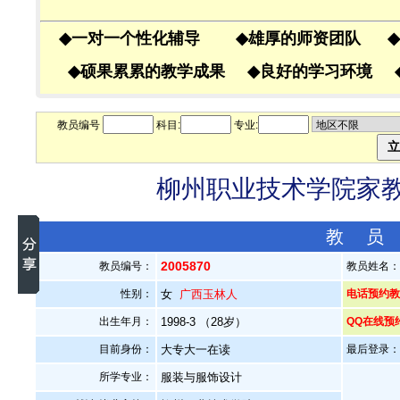
◆
一对一个性化辅导
◆
雄厚的师资团队
◆
◆
硕果累累的教学成果
◆
良好的学习环境
教员编号
科目:
专业:
柳州职业技术学院家教老
教 员
2005870
教员编号：
教员姓名
性别：
女
广西玉林人
电话预约教员
出生年月：
1998-3 （28岁）
QQ在线预
目前身份：
大专大一在读
最后登录：20
所学专业：
服装与服饰设计