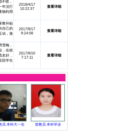
都不错，
2018/4/17
一年没打
查看详细
10:22:37
废物利用
家教补贴
有自己的
2017/9/17
查看详细
9:24:08
互动，激
周雪梅，
业，在校
2017/9/10
流友好，
查看详细
7:17:11
及院学生
教员.本科大一在
曾教员.本科毕业