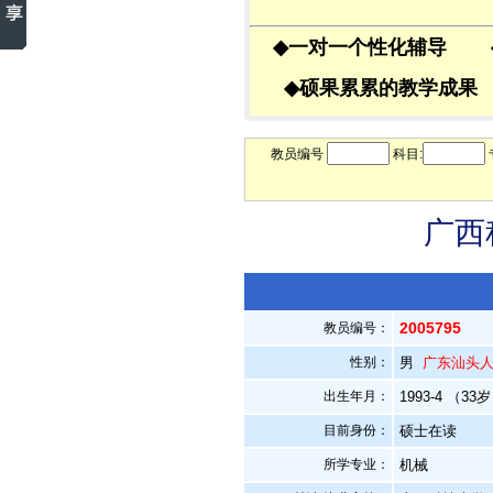
◆
一对一个性化辅导
◆
硕果累累的教学成
教员编号
科目:
广西
2005795
教员编号：
性别：
男
广东汕头
出生年月：
1993-4 （33
目前身份：
硕士在读
所学专业：
机械