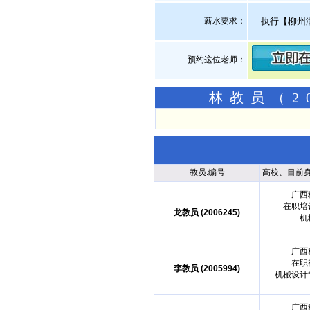
薪水要求：
执行【柳州
预约这位老师：
林教员（2
教员.编号
高校、目前
广西
在职培
龙教员 (2006245)
机
广西
在职
李教员 (2005994)
机械设计
广西