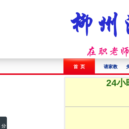
首 页
请家教
24小