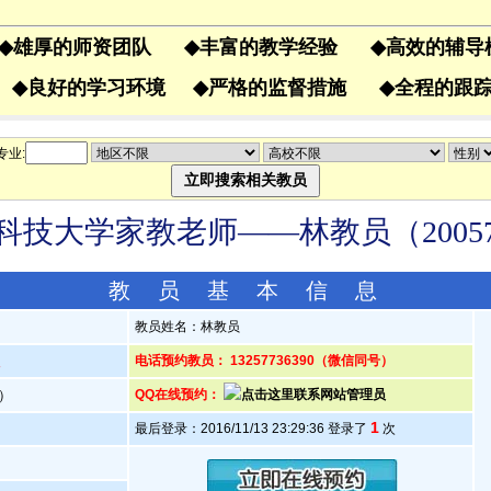
◆
雄厚的师资团队
◆
丰富的教学经验
◆
高效的辅
果
◆
良好的学习环境
◆
严格的监督措施
◆
全程的
专业:
科技大学家教老师——林教员（20057
教 员 基 本 信 息
教员姓名：林教员
人
电话预约教员： 13257736390（微信同号）
岁）
QQ在线预约：
1
最后登录：2016/11/13 23:29:36 登录了
次