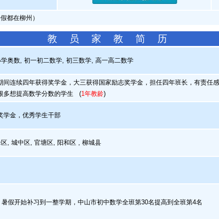
暑假都在柳州）
教 员 家 教 简 历
学奥数, 初一初二数学, 初三数学, 高一高二数学
间连续四年获得奖学金，大三获得国家励志奖学金，担任四年班长，有责任感
很多想提高数学分数的学生
(
1年教龄
)
学金，优秀学生干部
, 城中区, 官塘区, 阳和区 , 柳城县
月，暑假开始补习到一整学期，中山市初中数学全班第30名提高到全班第4名