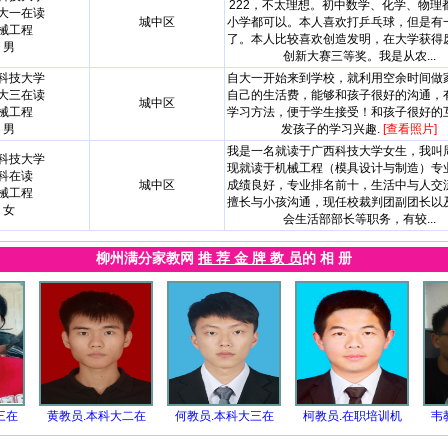
222，不太理想。初中数学、化学、物理
大一在读
城中区
小学都可以。本人喜欢打乒乓球，但是有
械工程
了。本人比较喜欢创造发明，在大学获得
男
创新大赛三等奖。我是从农...
科技大学
自大一开始来到学校，就利用空余时间做
大三在读
自己的生活费，能够和孩子很好的沟通，
城中区
械工程
学习方法，便于学生接受！和孩子很好的
男
发孩子的学习兴趣.
[查看照片]
我是一名就读于广西科技大学女生，我叫
科技大学
现就读于机械工程（模具设计与制造）专
科在读
城中区
成绩良好，专业排名前十，生活中与人交
械工程
擅长与小孩沟通，现任校裁判团副团长以
女
会生活部部长等职务，有较...
柳州满分家教网
推 荐 金 牌 教 员
的 相 册
三在
黄教员.本科大二在
何教员.本科大三在
柯教员.在职培训机
韦