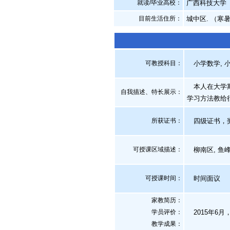
就读/毕业高校：
广西科技大学
目前生活住所：
城中区. （寒
可教授科目：
小学数学, 小
本人在大学期
自我描述、特长展示
：
学习方法教给
所获证书
：
四级证书，奖
可授课区域描述：
柳南区, 鱼峰区
可授课时间：
时间面议
家教简历：
学员评价：
2015年6
教学成果：