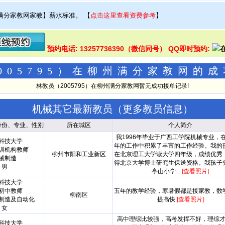
满分家教网家教】薪水标准。
【
点击这里查看资费参考
】
预约电话: 13257736390（微信同号） QQ即时预约:
005795）在柳州满分家教网的
林教员（2005795）在柳州满分家教网暂无成功接单记录!
机械其它最新教员（
更多教员信息
）
身份、专业、性别
所在城区
个人简介
我1996年毕业于广西工学院机械专业，
科技大学
年的工作中积累了丰富的工作经验。我的
训机构教师
柳州市阳和工业新区
在北京理工大学读大学四年级，成绩优秀
械制造
得北京大学博士研究生保送资格。我孩子
男
亭山小学...
[查看照片]
科技大学
初中教师
五年的教学经验，寒暑假都是接家教，数
柳南区
制造及自动化
提高快
[查看照片]
女
高中理综比较强，高考发挥不好，理综
科技大学