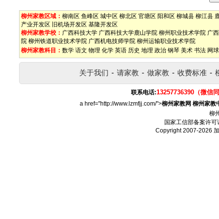
柳州家教区域：
柳南区
鱼峰区
城中区
柳北区
官塘区
阳和区
柳城县
柳江县
产业开发区
旧机场开发区
基隆开发区
柳州家教学校：
广西科技大学
广西科技大学鹿山学院
柳州职业技术学院
广西
院
柳州铁道职业技术学院
广西机电技师学院
柳州运输职业技术学院
柳州家教科目：
数学
语文
物理
化学
英语
历史
地理
政治
钢琴
美术
书法
网球
关于我们
-
请家教
-
做家教
-
收费标准
-
13257736390（微信
联系电话:
a href="http://www.lzmfjj.com/">
柳州家教网
柳州家教
柳
国家工信部备案许可
Copyright 2007-2026