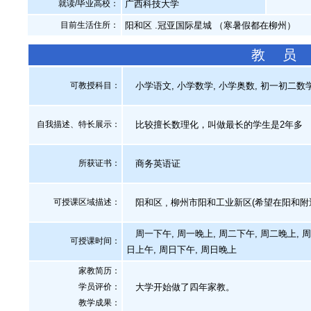
就读/毕业高校：
广西科技大学
目前生活住所：
阳和区 .冠亚国际星城 （寒暑假都在柳州）
教 员
可教授科目：
小学语文, 小学数学, 小学奥数, 初一初二数学
自我描述、特长展示
：
比较擅长数理化，叫做最长的学生是2年多
所获证书
：
商务英语证
可授课区域描述：
阳和区 , 柳州市阳和工业新区(希望在阳和附
周一下午, 周一晚上, 周二下午, 周二晚上, 周
可授课时间：
日上午, 周日下午, 周日晚上
家教简历：
学员评价：
大学开始做了四年家教。
教学成果：