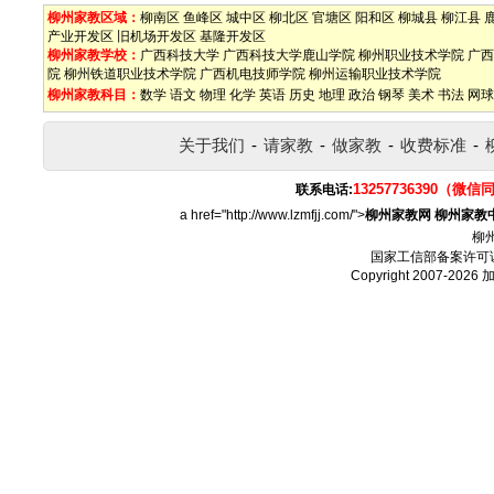
柳州家教区域：
柳南区
鱼峰区
城中区
柳北区
官塘区
阳和区
柳城县
柳江县
产业开发区
旧机场开发区
基隆开发区
柳州家教学校：
广西科技大学
广西科技大学鹿山学院
柳州职业技术学院
广西
院
柳州铁道职业技术学院
广西机电技师学院
柳州运输职业技术学院
柳州家教科目：
数学
语文
物理
化学
英语
历史
地理
政治
钢琴
美术
书法
网球
关于我们
-
请家教
-
做家教
-
收费标准
-
13257736390（微信
联系电话:
a href="http://www.lzmfjj.com/">
柳州家教网
柳州家教
柳
国家工信部备案许可
Copyright 2007-2026