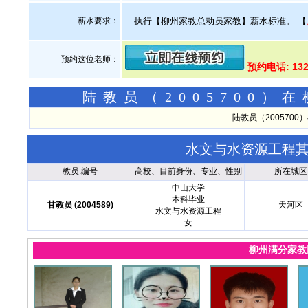
薪水要求：
执行【柳州家教总动员家教】薪水标准。
【
预约这位老师：
预约电话: 13
陆教员（2005700
陆教员（200570
水文与水资源工程
教员.编号
高校、目前身份、专业、性别
所在城区
中山大学
本科毕业
甘教员 (2004589)
天河区
水文与水资源工程
女
柳州满分家