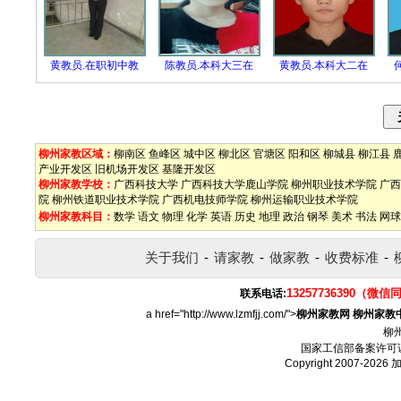
黄教员.在职初中教
陈教员.本科大三在
黄教员.本科大二在
柳州家教区域：
柳南区
鱼峰区
城中区
柳北区
官塘区
阳和区
柳城县
柳江县
产业开发区
旧机场开发区
基隆开发区
柳州家教学校：
广西科技大学
广西科技大学鹿山学院
柳州职业技术学院
广西
院
柳州铁道职业技术学院
广西机电技师学院
柳州运输职业技术学院
柳州家教科目：
数学
语文
物理
化学
英语
历史
地理
政治
钢琴
美术
书法
网球
关于我们
-
请家教
-
做家教
-
收费标准
-
13257736390（微信
联系电话:
a href="http://www.lzmfjj.com/">
柳州家教网
柳州家教
柳
国家工信部备案许可
Copyright 2007-2026