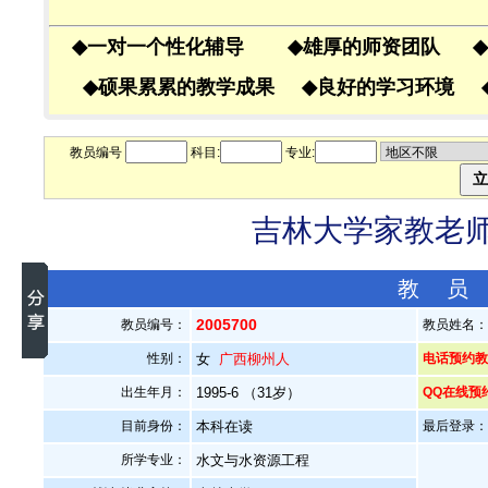
◆
一对一个性化辅导
◆
雄厚的师资团队
◆
◆
硕果累累的教学成果
◆
良好的学习环境
教员编号
科目:
专业:
吉林大学家教老师—
教 员
2005700
教员编号：
教员姓名
性别：
女
广西柳州人
电话预约教员
出生年月：
1995-6 （31岁）
QQ在线预
目前身份：
本科在读
最后登录：20
所学专业：
水文与水资源工程