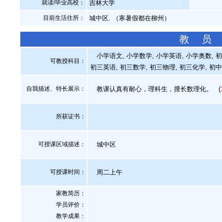
就读/毕业高校：
吉林大学
目前生活住所：
城中区. （寒暑假都在柳州）
教 员
小学语文, 小学数学, 小学英语, 小学奥数, 
可教授科目：
初三英语, 初三数学, 初三物理, 初三化学, 初
自我描述、特长展示
：
教课认真有耐心，理科生，擅长数理化。
(
所获证书
：
可授课区域描述：
城中区
可授课时间：
周二上午
家教简历：
学员评价：
教学成果：