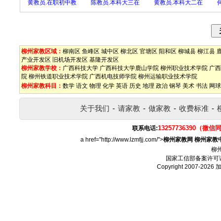
黄教员.在职初中教
陈教员.本科大三在
黄教员.本科大二在
柳州家教区域：
柳南区
鱼峰区
城中区
柳北区
官塘区
阳和区
柳城县
柳江县
产业开发区
旧机场开发区
基隆开发区
柳州家教学校：
广西科技大学
广西科技大学鹿山学院
柳州职业技术学院
广西
院
柳州铁道职业技术学院
广西机电技师学院
柳州运输职业技术学院
柳州家教科目：
数学
语文
物理
化学
英语
历史
地理
政治
钢琴
美术
书法
网球
关于我们
-
请家教
-
做家教
-
收费标准
-
13257736390（微信
联系电话:
a href="http://www.lzmfjj.com/">
柳州家教网
柳州家教
柳
国家工信部备案许可
Copyright 2007-2026