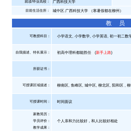
就读/毕业高校：
广西科技大学
目前生活住所：
城中区.广西科技大学 （寒暑假都在柳州）
教 员
可教授科目：
小学语文, 小学数学, 小学英语, 初一初二数学
自我描述、特长展示
：
初高中理科都能胜任
(
新手上路
)
所获证书
：
可授课区域描述：
柳南区, 鱼峰区, 城中区, 柳北区, 阳和区 
可授课时间：
时间面议
家教简历：
学员评价：
个人亲和力比较好，和人比较好相处
教学成果：