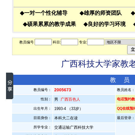
◆
一对一个性化辅导
◆
雄厚的师资团队
◆
◆
硕果累累的教学成果
◆
良好的学习环境
教员编号
科目:
专业:
广西科技大学家教老师
教 员
2005673
教员编号：
教员姓名
性别：
男
广西百色人
电话预约教员
出生年月：
1993-4 （33岁）
QQ在线预
目前身份：
本科大二在读
最后登录：20
所学专业：
交通运输广西科技大学