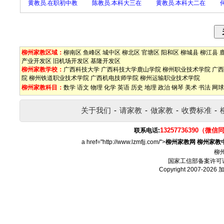
黄教员.在职初中教
陈教员.本科大三在
黄教员.本科大二在
柳州家教区域：
柳南区
鱼峰区
城中区
柳北区
官塘区
阳和区
柳城县
柳江县
产业开发区
旧机场开发区
基隆开发区
柳州家教学校：
广西科技大学
广西科技大学鹿山学院
柳州职业技术学院
广西
院
柳州铁道职业技术学院
广西机电技师学院
柳州运输职业技术学院
柳州家教科目：
数学
语文
物理
化学
英语
历史
地理
政治
钢琴
美术
书法
网球
关于我们
-
请家教
-
做家教
-
收费标准
-
13257736390（微信
联系电话:
a href="http://www.lzmfjj.com/">
柳州家教网
柳州家教
柳
国家工信部备案许可
Copyright 2007-2026