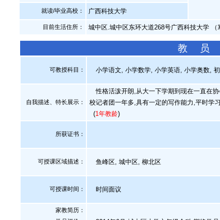
就读/毕业高校：
广西科技大学
目前生活住所：
城中区.城中区东环大道268号广西科技大学 
教 员
可教授科目：
小学语文, 小学数学, 小学英语, 小学奥数, 
性格活泼开朗,从大一下学期到现在一直在协会
自我描述、特长展示
：
校记者团一年多,具有一定的写作能力,平时学
(
1年教龄
)
所获证书
：
可授课区域描述：
鱼峰区, 城中区, 柳北区
可授课时间：
时间面议
家教简历：