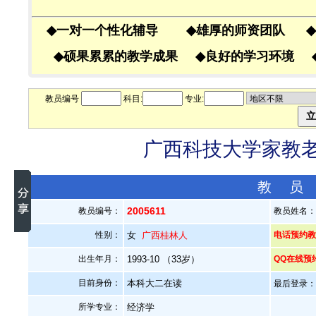
◆
一对一个性化辅导
◆
雄厚的师资团队
◆
◆
硕果累累的教学成果
◆
良好的学习环境
教员编号
科目:
专业:
广西科技大学家教老师
教 员
2005611
教员编号：
教员姓名
性别：
女
广西桂林人
电话预约教员
出生年月：
1993-10 （33岁）
QQ在线预
目前身份：
本科大二在读
最后登录：20
所学专业：
经济学