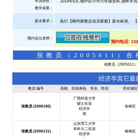
学员评价：
2014年6月,城中区小学六年级全科,期终学员从
教学成果：
薪水要求：
执行【柳州家教总动员家教】薪水标准。
【
预约这位老师：
预约电话: 13
祝教员（2005611
祝教员（200561
经济学其它最
教员.编号
高校、目前身份、专业、性别
所在城区
广西科技大学
硕士在读
张教员 (2006190)
鱼峰区
经济学
男
山东理工大学
本科大二在读
张教员 (2006131)
柳南区
经济学