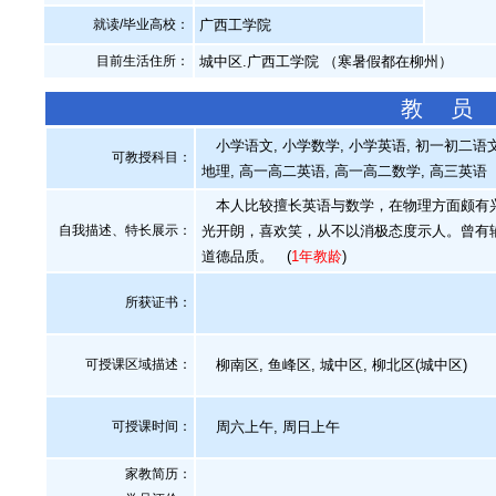
就读/毕业高校：
广西工学院
目前生活住所：
城中区.广西工学院 （寒暑假都在柳州）
教 员
小学语文, 小学数学, 小学英语, 初一初二语文,
可教授科目：
地理, 高一高二英语, 高一高二数学, 高三英语
本人比较擅长英语与数学，在物理方面颇有兴
自我描述、特长展示
：
光开朗，喜欢笑，从不以消极态度示人。曾有
道德品质。
(
1年教龄
)
所获证书
：
可授课区域描述：
柳南区, 鱼峰区, 城中区, 柳北区(城中区)
可授课时间：
周六上午, 周日上午
家教简历：