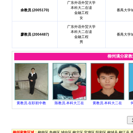
广东外语外贸大学
本科大二在读
余教员 (2005170)
番禺大学
金融工程
女
广东外语外贸大学
本科大二在读
廖教员 (2004487)
番禺大学
金融工程
男
柳州满分家
黄教员.在职初中教
陈教员.本科大三在
黄教员.本科大二在
柳州家教区域：
柳南区
鱼峰区
城中区
柳北区
官塘区
阳和区
柳城县
柳江县