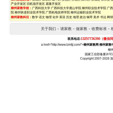
产业开发区
旧机场开发区
基隆开发区
柳州家教学校：
广西科技大学
广西科技大学鹿山学院
柳州职业技术学院
广西
院
柳州铁道职业技术学院
广西机电技师学院
柳州运输职业技术学院
柳州家教科目：
数学
语文
物理
化学
英语
历史
地理
政治
钢琴
美术
书法
网球
关于我们
-
请家教
-
做家教
-
收费标准
-
13257736390（微信
联系电话:
a href="http://www.lzmfjj.com/">
柳州家教网
柳州家教
柳
国家工信部备案许可
Copyright 2007-2026