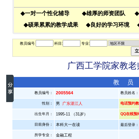
◆
一对一个性化辅导
◆
雄厚的师资团队
◆
◆
硕果累累的教学成果
◆
良好的学习环境
教员编号
科目:
专业:
广西工学院家教老师
教 员
2005564
教员编号：
教员姓名
性别：
男
广东湛江人
电话预约教员
出生年月：
1995-11 （31岁）
QQ在线预
目前身份：
本科大一在读
最后登录：20
所学专业：
金融工程