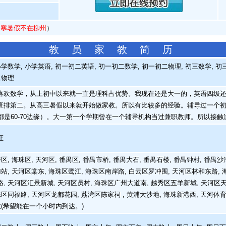
（
寒暑假不在柳州
）
教 员 家 教 简 历
学数学, 小学英语, 初一初二英语, 初一初二数学, 初一初二物理, 初三数学, 初三
二物理
欢数学，从上初中以来就一直是理科占优势。我现在还是大一的，英语四级还
班排第二。从高三暑假以来就开始做家教。所以有比较多的经验。辅导过一个
前都是60-70边缘）。大一第一个学期曾在一个辅导机构当过兼职教师。所以接
证
, 海珠区, 天河区, 番禺区, 番禺市桥, 番禺大石, 番禺石楼, 番禺钟村, 番禺沙
南站, 天河区棠东, 海珠区鹭江, 海珠区南岸路, 白云区罗冲围, 天河区林和东路, 
, 天河区汇景新城, 天河区员村, 海珠区广州大道南, 越秀区五羊新城, 天河区天河
珠区同福路, 天河区龙都花园, 荔湾区陈家祠 , 黄浦大沙地, 海珠新港西, 天河体育
陂(希望能在一个小时内到达。)