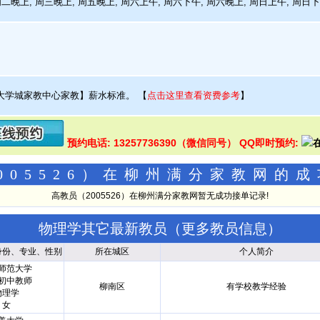
周二晚上, 周三晚上, 周五晚上, 周六上午, 周六下午, 周六晚上, 周日上午, 周日
大学城家教中心家教】薪水标准。
【
点击这里查看资费参考
】
预约电话: 13257736390（微信同号） QQ即时预约:
005526）在柳州满分家教网的
高教员（2005526）在柳州满分家教网暂无成功接单记录!
物理学其它最新教员（
更多教员信息
）
身份、专业、性别
所在城区
个人简介
师范大学
初中教师
柳南区
有学校教学经验
物理学
女