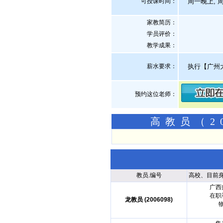
可授课时间：
周一晚上, 
家教简历：
学员评价：
教学成果：
薪水要求：
执行【广州
预约这位老师：
高教员（2
教员.编号
高校、目前
广西
在职
龙教员 (2006098)