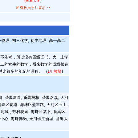
(查看大图)
所有教员照片展示>>
物理, 初三化学, 初中地理, 高一高二
不能考，所以没有四级证书。大一上学
初二的女生的数学，后来数学的成绩都在
触过比较多的年纪的课程。
(
1年教龄
)
湾, 番禺新造, 番禺榄核, 番禺洛溪, 天河
海珠区晓港, 海珠区盈丰路, 天河区五山,
城 , 芳村花园, 海珠区棠下, 番禺区
中心, 海珠赤岗, 天河珠江新城, 番禺大