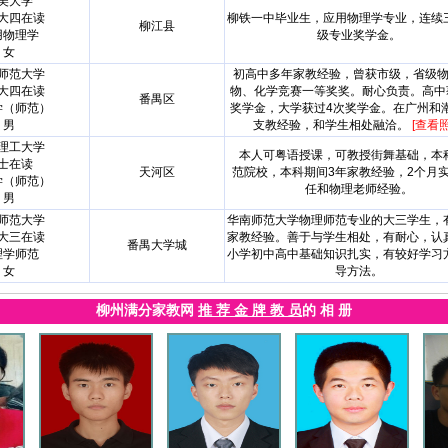
美大学
大四在读
柳铁一中毕业生，应用物理学专业，连续
柳江县
用物理学
级专业奖学金。
女
师范大学
初高中多年家教经验，曾获市级，省级
大四在读
物、化学竞赛一等奖奖。耐心负责。高中
番禺区
学（师范）
奖学金，大学获过4次奖学金。在广州和
男
支教经验，和学生相处融洽。
[查看照
理工大学
本人可粤语授课，可教授街舞基础，本
士在读
天河区
范院校，本科期间3年家教经验，2个月
学（师范）
任和物理老师经验。
男
师范大学
华南师范大学物理师范专业的大三学生，
大三在读
家教经验。善于与学生相处，有耐心，认
番禺大学城
理学师范
小学初中高中基础知识扎实，有较好学习
女
导方法。
柳州满分家教网
推 荐 金 牌 教 员
的 相 册