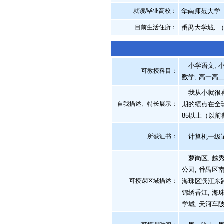
就读/毕业高校：
华南师范大学
目前生活住所：
番禺大学城. 
小学语文, 小
可教授科目：
数学, 高一高
我从小就很喜
自我描述、特长展示
：
期的绩点在全
85以上（以
所获证书
：
计算机一级
萝岗区, 越秀区
公园, 番禺区
可授课区域描述：
海珠区滨江东路
锦绣香江, 海
学城, 天河车