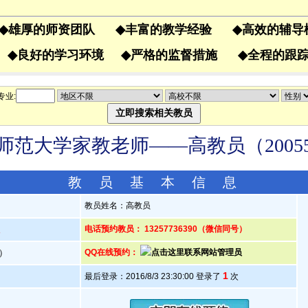
◆
雄厚的师资团队
◆
丰富的教学经验
◆
高效的辅
果
◆
良好的学习环境
◆
严格的监督措施
◆
全程的
专业:
师范大学家教老师——高教员（20055
教 员 基 本 信 息
教员姓名：高教员
人
电话预约教员： 13257736390（微信同号）
岁）
QQ在线预约：
1
最后登录：2016/8/3 23:30:00 登录了
次