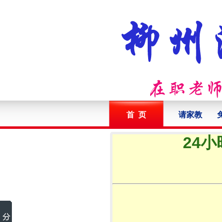
首 页
请家教
24小